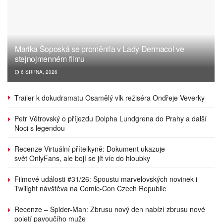
Marika Šoposká se proměnila v Lady Dermacol ve
stejnojmenném filmu
6 SRPNA, 2026
Trailer k dokudramatu Osamělý vlk režiséra Ondřeje Veverky
Petr Větrovský o příjezdu Dolpha Lundgrena do Prahy a další
Noci s legendou
Recenze Virtuální přítelkyně: Dokument ukazuje
svět OnlyFans, ale bojí se jít víc do hloubky
Filmové události #31/26: Spoustu marvelovských novinek i
Twilight návštěva na Comic-Con Czech Republic
Recenze – Spider-Man: Zbrusu nový den nabízí zbrusu nové
pojetí pavoučího muže