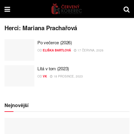
Herci:
Mariana Prachařová
Po večerce (2026)
OD
ELIŠKA BARTLOVÁ
17 ČERVNA, 2026
Lítá v tom (2023)
OD
VK
18 PROSINCE, 2023
Nejnovější