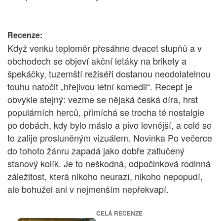
Recenze:
Když venku teploměr přesáhne dvacet stupňů a v
obchodech se objeví akční letáky na brikety a
špekáčky, tuzemští režiséři dostanou neodolatelnou
touhu natočit „hřejivou letní komedii“. Recept je
obvykle stejný: vezme se nějaká česká díra, hrst
populárních herců, přimíchá se trocha té nostalgie
po dobách, kdy bylo máslo a pivo levnější, a celé se
to zalije prosluněným vizuálem. Novinka Po večerce
do tohoto žánru zapadá jako dobře zatlučený
stanový kolík. Je to neškodná, odpočinková rodinná
záležitost, která nikoho neurazí, nikoho nepopudí,
ale bohužel ani v nejmenším nepřekvapí.
CELÁ RECENZE