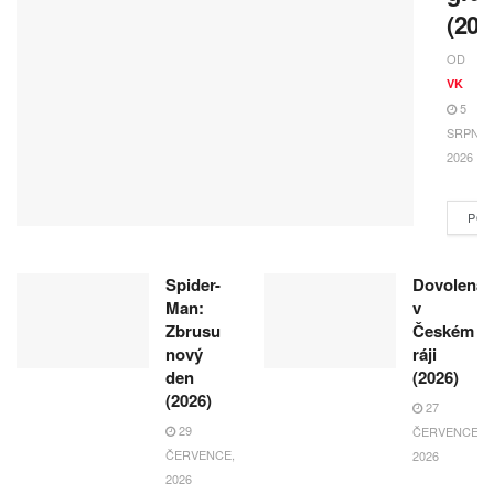
(202
OD
VK
5
SRPNA,
2026
POK
Spider-
Dovolená
Man:
v
Zbrusu
Českém
nový
ráji
den
(2026)
(2026)
27
29
ČERVENCE,
ČERVENCE,
2026
2026