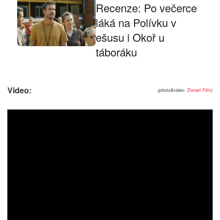
Recenze: Po večerce
láká na Polívku v
ešusu i Okoř u
táboráku
Video:
(photo&video:
Donart Film
)