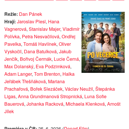
Režie:
Dan Pánek
Hrají:
Jaroslav Plesl
,
Hana
Vagnerová
,
Stanislav Majer
,
Vladimír
Polívka
,
Petra Nesvačilová
,
Ondřej
Pavelka
,
Tomáš Havlínek
,
Oliver
Vyskočil
,
Dana Batulková
,
Jakub
Jenčík
,
Bořivoj Čermák
,
Lucie Černá
,
Max Dolanský
,
Eva Podzimková
,
Adam Langer
,
Tom Brenton
,
Halka
Jeřábek Třešňáková
,
Mariana
Prachařová
,
Bořek Slezáček
,
Václav Neužil
,
Štepánka
Ligas
,
Anna Grundmanová Stropnická
,
Luna Sofie
Bauerová
,
Johanka Racková
,
Michaela Klenková
,
Arnošt
Jílek
Premiéra v ČR:
25. 6. 2026
(
Donart Film
)