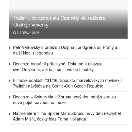
Trailer k dokudramatu Osamělý vlk režiséra
Ondřeje Veverky
5 SRPNA, 2026
Petr Větrovský o příjezdu Dolpha Lundgrena do Prahy a
další Noci s legendou
Recenze Virtuální přítelkyně: Dokument ukazuje
svět OnlyFans, ale bojí se jít víc do hloubky
Filmové události #31/26: Spoustu marvelovských novinek i
Twilight návštěva na Comic-Con Czech Republic
Recenze – Spider-Man: Zbrusu nový den nabízí zbrusu
nové pojetí pavoučího muže
Na premiéře filmu Spider-Man: Zbrusu nový den nechyběl
Adam Mišík, český hlas Toma Hollanda