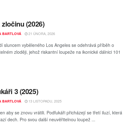
 zločinu (2026)
21 ÚNORA, 2026
A BARTLOVÁ
í sluncem vyběleného Los Angeles se odehrává příběh o
telném zloději, jehož riskantní loupeže na ikonické dálnici 101
.
káři 3 (2025)
13 LISTOPADU, 2025
A BARTLOVÁ
jen aby se znovu vrátili. Podfukáři přicházejí se třetí iluzí, která
azí dech. Pro svou další neuvěřitelnou loupež ...