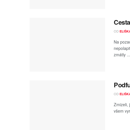
Cesta
OD
ELIŠK
Na pozad
nepolapi
zmátly ..
Podfu
OD
ELIŠK
Zmizeli, 
všem vyr