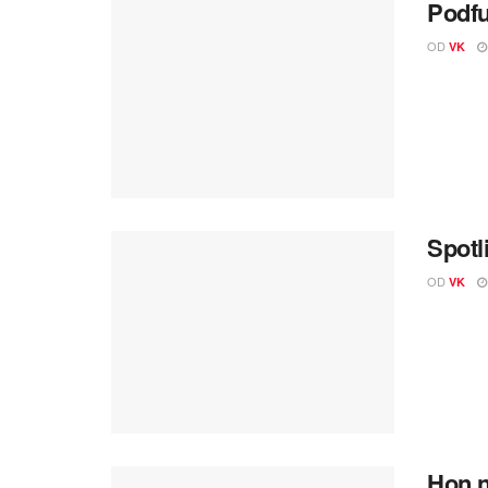
Podfu
OD
VK
Spotl
OD
VK
Hon n