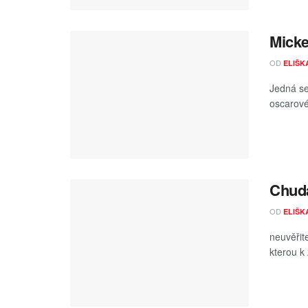
Micke
OD
ELIŠK
Jedná se 
oscarovéh
Chudá
OD
ELIŠK
neuvěřit
kterou k 