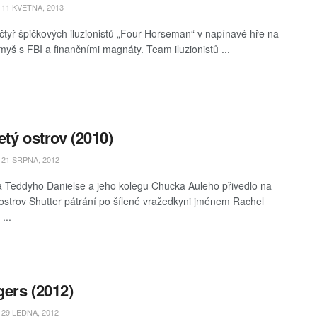
11 KVĚTNA, 2013
čtyř špičkových iluzionistů „Four Horseman“ v napínavé hře na
myš s FBI a finančními magnáty. Team iluzionistů ...
etý ostrov (2010)
21 SRPNA, 2012
a Teddyho Danielse a jeho kolegu Chucka Auleho přivedlo na
 ostrov Shutter pátrání po šílené vražedkyni jménem Rachel
...
ers (2012)
29 LEDNA, 2012