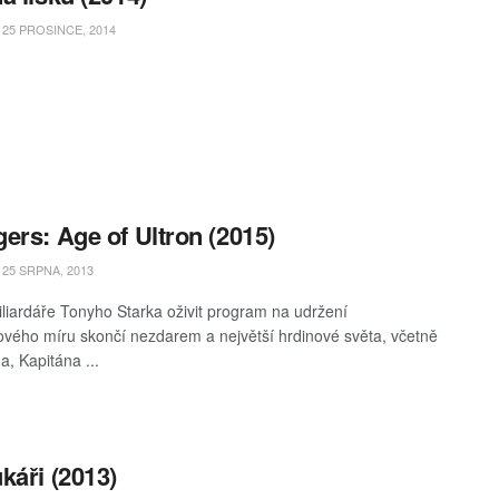
25 PROSINCE, 2014
ers: Age of Ultron (2015)
25 SRPNA, 2013
liardáře Tonyho Starka oživit program na udržení
ového míru skončí nezdarem a největší hrdinové světa, včetně
a, Kapitána ...
káři (2013)