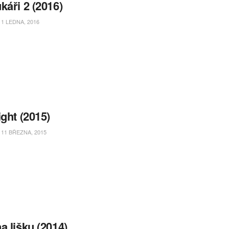
káři 2 (2016)
1 LEDNA, 2016
ight (2015)
11 BŘEZNA, 2015
a lišku (2014)