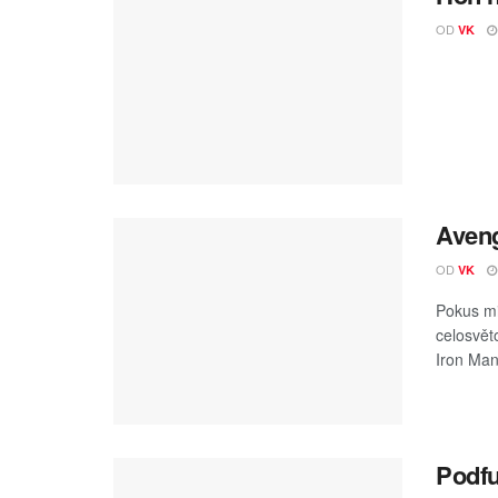
OD
VK
Aveng
OD
VK
Pokus mi
celosvět
Iron Man
Podfu