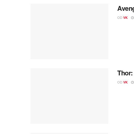
Aveng
OD
VK
Thor:
OD
VK