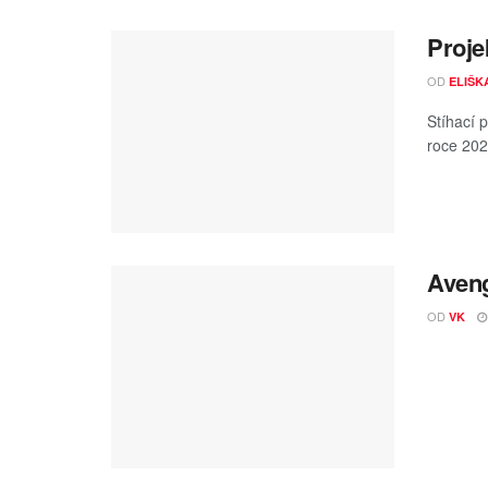
Proje
OD
ELIŠK
Stíhací 
roce 202
Aveng
OD
VK