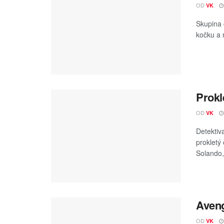
OD
VK
Skupina 
kočku a 
Prokl
OD
VK
Detektiv
prokletý
Solando, 
Aveng
OD
VK