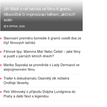
Jiří Mádl o roli tatínka ve filmu 6 gramů,
tělocvičně či improvizaci během „akčních“
scén
8 SRPNA, 2026
Slavnosní premiéru komedie 6 gramů uvedli dva ze
čtyř filmových tatínků
Filmové tipy: Mamma Mia! Nebo Čelisti – jaké filmy
si pustit v parných letních dnech?
Marika Šoposká se proměnila v Lady Dermacol ve
stejnojmenném filmu
Trailer k dokudramatu Osamělý vlk režiséra
Ondřeje Veverky
Petr Větrovský o příjezdu Dolpha Lundgrena do
Prahy a další Noci s legendou