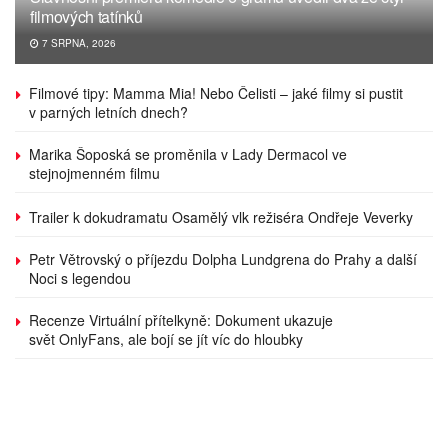
filmových tatínků
7 SRPNA, 2026
Filmové tipy: Mamma Mia! Nebo Čelisti – jaké filmy si pustit
v parných letních dnech?
Marika Šoposká se proměnila v Lady Dermacol ve
stejnojmenném filmu
Trailer k dokudramatu Osamělý vlk režiséra Ondřeje Veverky
Petr Větrovský o příjezdu Dolpha Lundgrena do Prahy a další
Noci s legendou
Recenze Virtuální přítelkyně: Dokument ukazuje
svět OnlyFans, ale bojí se jít víc do hloubky