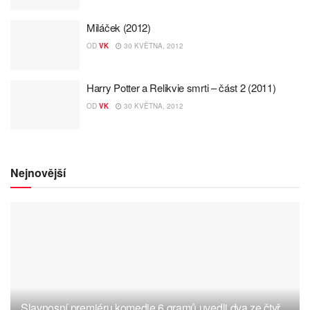
Miláček (2012)
OD
VK
30 KVĚTNA, 2012
Harry Potter a Relikvie smrti – část 2 (2011)
OD
VK
30 KVĚTNA, 2012
Nejnovější
Slavnosní premiéru komedie 6 gramů uvedli dva ze čtyř