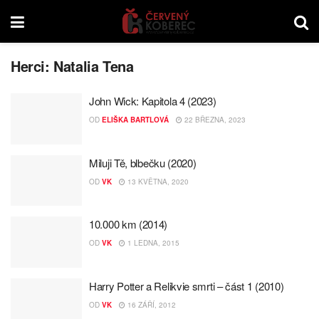
Herci:
Natalia Tena
John Wick: Kapitola 4 (2023)
OD
ELIŠKA BARTLOVÁ
22 BŘEZNA, 2023
Miluji Tě, blbečku (2020)
OD
VK
13 KVĚTNA, 2020
10.000 km (2014)
OD
VK
1 LEDNA, 2015
Harry Potter a Relikvie smrti – část 1 (2010)
OD
VK
16 ZÁŘÍ, 2012