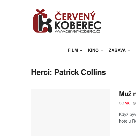
FILM
KINO
ZÁBAVA
Herci:
Patrick Collins
Muž n
OD
VK
Když býv
hotelu R