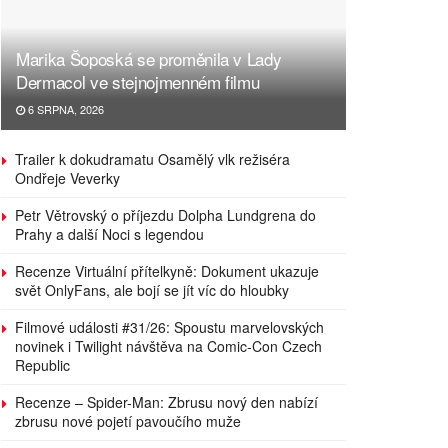
Marika Šoposká se proměnila v Lady
Dermacol ve stejnojmenném filmu
6 SRPNA, 2026
Trailer k dokudramatu Osamělý vlk režiséra
Ondřeje Veverky
Petr Větrovský o příjezdu Dolpha Lundgrena do
Prahy a další Noci s legendou
Recenze Virtuální přítelkyně: Dokument ukazuje
svět OnlyFans, ale bojí se jít víc do hloubky
Filmové události #31/26: Spoustu marvelovských
novinek i Twilight návštěva na Comic-Con Czech
Republic
Recenze – Spider-Man: Zbrusu nový den nabízí
zbrusu nové pojetí pavoučího muže