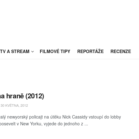
TV A STREAM
FILMOVÉ TIPY
REPORTÁŽE
RECENZE
a hraně (2012)
30 KVĚTNA, 2012
alý newyorský policajt na útěku Nick Cassidy vstoupí do lobby
oosevelt v New Yorku, vyjede do jednoho z ...