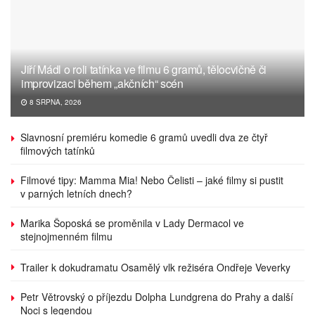
Jiří Mádl o roli tatínka ve filmu 6 gramů, tělocvičně či
improvizaci během „akčních“ scén
8 SRPNA, 2026
Slavnosní premiéru komedie 6 gramů uvedli dva ze čtyř
filmových tatínků
Filmové tipy: Mamma Mia! Nebo Čelisti – jaké filmy si pustit
v parných letních dnech?
Marika Šoposká se proměnila v Lady Dermacol ve
stejnojmenném filmu
Trailer k dokudramatu Osamělý vlk režiséra Ondřeje Veverky
Petr Větrovský o příjezdu Dolpha Lundgrena do Prahy a další
Noci s legendou