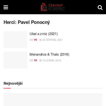
Herci:
Pavel Ponocný
Ubal a zmiz (2021)
OD
VK
29 ČERVNA, 2021
Menandros & Thaïs (2016)
OD
VK
18 LEDNA, 2016
Nejnovější