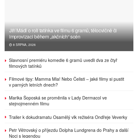
Jiří Mádl o roli tatínka ve filmu 6 gramů, tělocvičně či
improvizaci během „akčních“ scén
8 SRPNA, 2026
Slavnosní premiéru komedie 6 gramů uvedli dva ze čtyř
filmových tatínků
Filmové tipy: Mamma Mia! Nebo Čelisti – jaké filmy si pustit
v parných letních dnech?
Marika Šoposká se proměnila v Lady Dermacol ve
stejnojmenném filmu
Trailer k dokudramatu Osamělý vlk režiséra Ondřeje Veverky
Petr Větrovský o příjezdu Dolpha Lundgrena do Prahy a další
Noci s legendou