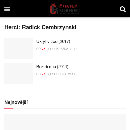
Herci:
Radick Cembrzynski
Úkryt v zoo (2017)
OD
VK
16 BŘEZNA, 2017
Bez dechu (2011)
OD
VK
14 DUBNA, 2011
Nejnovější