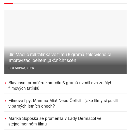
Jiří Mádl o roli tatínka ve filmu 6 gramů, tělocvičně či
improvizaci během „akčních“ scén
8 SRPNA, 2026
Slavnosní premiéru komedie 6 gramů uvedli dva ze čtyř
filmových tatínků
Filmové tipy: Mamma Mia! Nebo Čelisti – jaké filmy si pustit
v parných letních dnech?
Marika Šoposká se proměnila v Lady Dermacol ve
stejnojmenném filmu