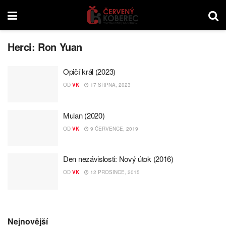
Herci:
Ron Yuan
Opičí král (2023)
OD
VK
17 SRPNA, 2023
Mulan (2020)
OD
VK
9 ČERVENCE, 2019
Den nezávislosti: Nový útok (2016)
OD
VK
12 PROSINCE, 2015
Nejnovější