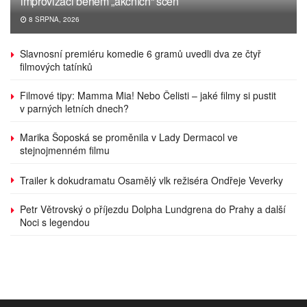
improvizaci během „akčních“ scén
8 SRPNA, 2026
Slavnosní premiéru komedie 6 gramů uvedli dva ze čtyř
filmových tatínků
Filmové tipy: Mamma Mia! Nebo Čelisti – jaké filmy si pustit
v parných letních dnech?
Marika Šoposká se proměnila v Lady Dermacol ve
stejnojmenném filmu
Trailer k dokudramatu Osamělý vlk režiséra Ondřeje Veverky
Petr Větrovský o příjezdu Dolpha Lundgrena do Prahy a další
Noci s legendou