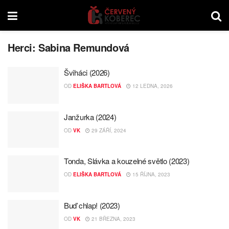
Herci:
Sabina Remundová
Šviháci (2026)
OD
ELIŠKA BARTLOVÁ
12 LEDNA, 2026
Janžurka (2024)
OD
VK
29 ZÁŘÍ, 2024
Tonda, Slávka a kouzelné světlo (2023)
OD
ELIŠKA BARTLOVÁ
15 ŘÍJNA, 2023
Buď chlap! (2023)
OD
VK
21 BŘEZNA, 2023