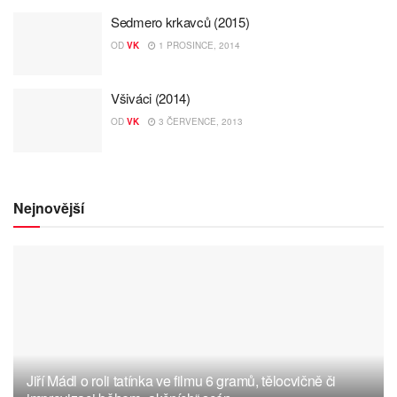
Sedmero krkavců (2015)
OD
VK
1 PROSINCE, 2014
Všiváci (2014)
OD
VK
3 ČERVENCE, 2013
Nejnovější
Jiří Mádl o roli tatínka ve filmu 6 gramů, tělocvičně či