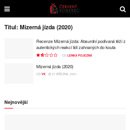
Titul:
Mizerná jízda (2020)
Recenze Mizerná jízda: Absurdní podívaná těží z
autentických reakcí lidí zahnaných do kouta
OD
LENKA POJEZNÁ
Mizerná jízda (2020)
OD
VK
27 BŘEZNA, 2021
Nejnovější