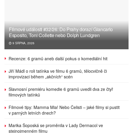
Filmové události #32/26: Do Prahy dorazí Giancarlo
Esposito, Toni Collette nebo Dolph Lundgren
9 SRPNA, 2026
Recenze: 6 gramů aneb další pokus o komediální hit
Jiří Mádl o roli tatínka ve filmu 6 gramů, tělocvičně či
improvizaci během „akčních“ scén
Slavnosní premiéru komedie 6 gramů uvedli dva ze čtyř
filmových tatínků
Filmové tipy: Mamma Mia! Nebo Čelisti – jaké filmy si pustit
v parných letních dnech?
Marika Šoposká se proměnila v Lady Dermacol ve
stejnojmenném filmu