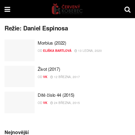
Režie:
Daniel Espinosa
Morbius (2022)
OD
ELIŠKA BARTLOVÁ
13 LEDNA, 2020
Život (2017)
OD
VK
12 BŘEZNA, 2017
Dítě číslo 44 (2015)
OD
VK
24 BŘEZNA, 2015
Nejnovější