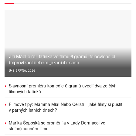
Jiří Mádl o roli tatínka ve filmu 6 gramů, tělocvičně či
improvizaci během „akčních“ scén
8 SRPNA, 2026
Slavnosní premiéru komedie 6 gramů uvedli dva ze čtyř
filmových tatínků
Filmové tipy: Mamma Mia! Nebo Čelisti – jaké filmy si pustit
v parných letních dnech?
Marika Šoposká se proměnila v Lady Dermacol ve
stejnojmenném filmu