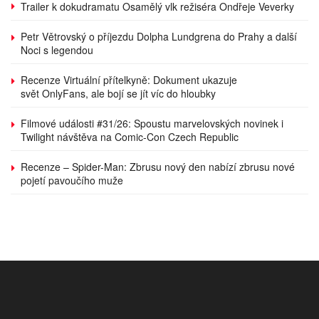
Trailer k dokudramatu Osamělý vlk režiséra Ondřeje Veverky
Petr Větrovský o příjezdu Dolpha Lundgrena do Prahy a další
Noci s legendou
Recenze Virtuální přítelkyně: Dokument ukazuje
svět OnlyFans, ale bojí se jít víc do hloubky
Filmové události #31/26: Spoustu marvelovských novinek i
Twilight návštěva na Comic-Con Czech Republic
Recenze – Spider-Man: Zbrusu nový den nabízí zbrusu nové
pojetí pavoučího muže