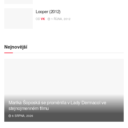
Looper (2012)
OD
VK
1 ŘÍJNA, 2012
Nejnovější
Marika Šoposká se proměnila v Lady Dermacol ve
stejnojmenném filmu
6 SRPNA, 2026