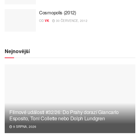
Cosmopolis (2012)
OD
VK
30 ČERVENCE, 2012
Nejnovější
Filmové události #32/26: Do Prahy dorazí Giancarlo
Esposito, Toni Collette nebo Dolph Lundgren
9 SRPNA, 2026