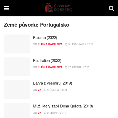
Země původu:
Portugalsko
Paloma (2022)
OD
ELIŠKA BARTLOVÁ
5 LISTOPADU, 2023
Pacifiction (2022)
OD
ELIŠKA BARTLOVÁ
26 ÚNORA, 2023
Barva z vesmíru (2019)
OD
VK
9 ÚNORA, 2020
Muž, který zabil Dona Quijota (2018)
OD
VK
2 LEDNA, 2018