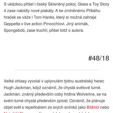
S ukázkou přišel i český Skleněný pokoj. Glass a Toy Story
4 zase nabídly nové plakáty. A ke zmíněnému Příběhu
hraček se váže i Tom Hanks, který si možná zahraje
Geppetta v live action Pinocchiovi. Jiný animák,
Spongebob, zase truchlí, přišel totiž o autora.
#48/18
Velké ohlasy vyvolal v uplynulém týdnu australský herec
Hugh Jackman, když oznámil, že chystá světové turné.
Jackman, známý především coby hrdina Wolverine, se na
svém turné chystá především zpívat. Oznámil, že plánuje
objet svět s repertoárem ze svých snímků jako
Bídníci
nebo