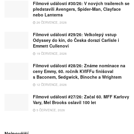
Filmové události #30/26: V nových trailerech se
představili Avengers, Spider-Man, Clayface
nebo Lanterns
26 ČERVENCE, 2026
Filmové události #29/26: Velkolepý vstup
Odyssey do kin, do Česka dorazí Carlisle i
Emmett Cullenovi
19 ČERVENCE, 2026
Filmové události #28/26: Známe nominace na
ceny Emmy, 60. ročník KVIFFu finišoval
s Baconem, Sedgwick, Binoche a Wrightem
12 ČERVENCE, 2026
Filmové události #27/26: Začal 60. MFF Karlovy
Vary, Mel Brooks oslavil 100 let
5 ČERVENCE, 2026
Nejnovější