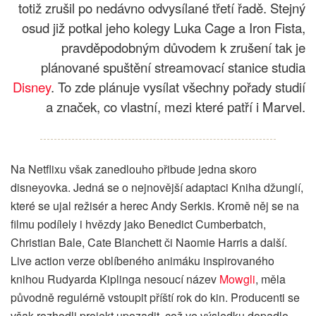
totiž zrušil po nedávno odvysílané třetí řadě. Stejný
osud již potkal jeho kolegy Luka Cage a Iron Fista,
pravděpodobným důvodem k zrušení tak je
plánované spuštění streamovací stanice studia
Disney
. To zde plánuje vysílat všechny pořady studií
a značek, co vlastní, mezi které patří i Marvel.
Na Netflixu však zanedlouho přibude jedna skoro
disneyovka. Jedná se o nejnovější adaptaci Kniha džunglí,
které se ujal režisér a herec Andy Serkis. Kromě něj se na
filmu podílely i hvězdy jako Benedict Cumberbatch,
Christian Bale, Cate Blanchett či Naomie Harris a další.
Live action verze oblíbeného animáku inspirovaného
knihou Rudyarda Kiplinga nesoucí název
Mowgli
, měla
původně regulérně vstoupit příští rok do kin. Producenti se
však rozhodli projekt upozadit, což ve výsledku dopadlo