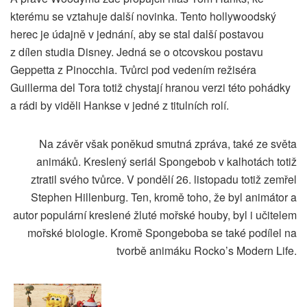
kterému se vztahuje další novinka. Tento hollywoodský
herec je údajně v jednání, aby se stal další postavou
z dílen studia Disney. Jedná se o otcovskou postavu
Geppetta z Pinocchia. Tvůrci pod vedením režiséra
Guillerma del Tora totiž chystají hranou verzi této pohádky
a rádi by viděli Hankse v jedné z titulních rolí.
Na závěr však poněkud smutná zpráva, také ze světa
animáků. Kreslený seriál Spongebob v kalhotách totiž
ztratil svého tvůrce. V pondělí 26. listopadu totiž zemřel
Stephen Hillenburg. Ten, kromě toho, že byl animátor a
autor populární kreslené žluté mořské houby, byl i učitelem
mořské biologie. Kromě Spongeboba se také podílel na
tvorbě animáku Rocko’s Modern Life.