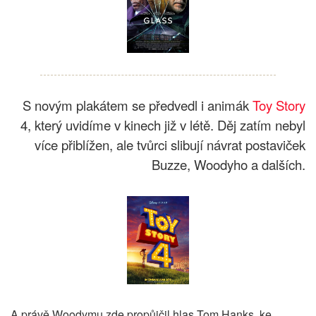
S novým plakátem se předvedl i animák
Toy Story
4, který uvidíme v kinech již v létě. Děj zatím nebyl
více přiblížen, ale tvůrci slibují návrat postaviček
Buzze, Woodyho a dalších.
A právě Woodymu zde propůjčil hlas Tom Hanks, ke