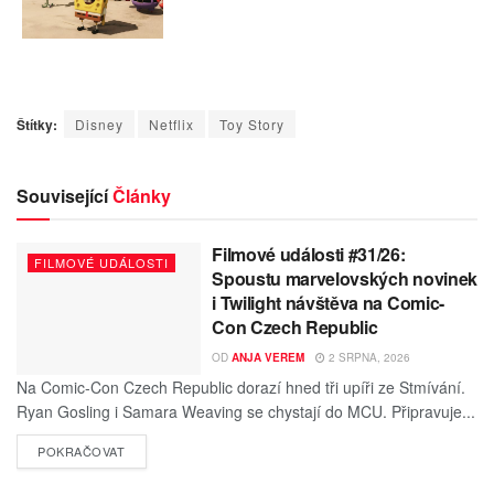
Štítky:
Disney
Netflix
Toy Story
Související
Články
Filmové události #31/26:
FILMOVÉ UDÁLOSTI
Spoustu marvelovských novinek
i Twilight návštěva na Comic-
Con Czech Republic
OD
ANJA VEREM
2 SRPNA, 2026
Na Comic-Con Czech Republic dorazí hned tři upíři ze Stmívání.
Ryan Gosling i Samara Weaving se chystají do MCU. Připravuje...
POKRAČOVAT