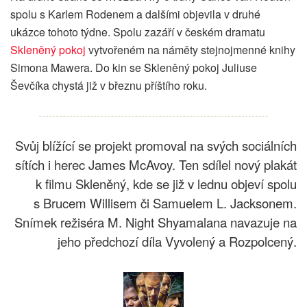
spolu s Karlem Rodenem a dalšími objevila v druhé
ukázce tohoto týdne. Spolu zazáří v českém dramatu
Skleněný pokoj
vytvořeném na náměty stejnojmenné knihy
Simona Mawera. Do kin se Skleněný pokoj Juliuse
Ševčíka chystá již v březnu příštího roku.
Svůj blížící se projekt promoval na svých sociálních
sítích i herec James McAvoy. Ten sdílel nový plakát
k filmu Skleněný, kde se již v lednu objeví spolu
s Brucem Willisem či Samuelem L. Jacksonem.
Snímek režiséra M. Night Shyamalana navazuje na
jeho předchozí díla Vyvolený a Rozpolcený.