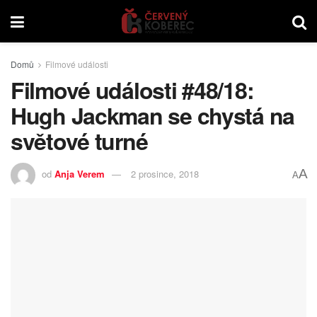
Domů
Filmové události
Filmové události #48/18:
Hugh Jackman se chystá na
světové turné
A
od
Anja Verem
2 prosince, 2018
A