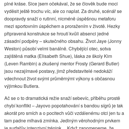
plné kráse. Sice jsem očekával, že se člověk bude moci
vyděsit ještě trochu víc, ale co naplat. Za druhé, scénář se
doopravdy snaží o rutinní, nicméně úspěšnou metaforu
mezi sportovním úspěchem a proražením v životě. Hezky
připravená konstrukce se hroutí kvůli absenci jedné
zásadní podpěry – skutečného obsahu. Život Jaye (Jonny
Weston) působí velmi banálně. Chybějící otec, sotva
zajištěná matka (Elisabeth Shue), láska ze školy Kim
(Leven Rambin) a zkušený mentor Frosty (Gerard Butler)
jsou nezajímavé postavy, jimž představitelé nedokáží
vdechnout život svými průměrnými výkony s občasnou
výjimkou Butlera.
Ač se o to dramatická režie snaží sebevíc, příběhu prostě
chybí konflikt – Jayovo popotahování s bandou sígrů je tak
akorát pro smích a o pocitech vůči vzdálenému otci jen tu a
tam padne mlhavá zmínka. Jediným věrohodným prvkem
je surfařův intenzivní trénink… Když zapomeneme, že