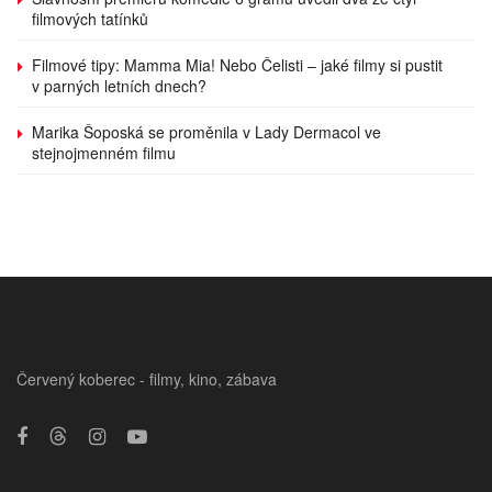
filmových tatínků
Filmové tipy: Mamma Mia! Nebo Čelisti – jaké filmy si pustit
v parných letních dnech?
Marika Šoposká se proměnila v Lady Dermacol ve
stejnojmenném filmu
Červený koberec - filmy, kino, zábava