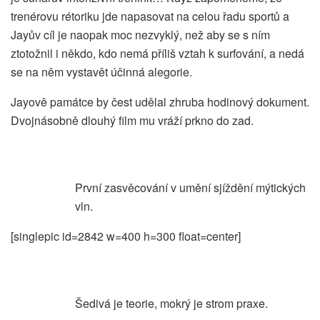
trenérovu rétoriku jde napasovat na celou řadu sportů a
Jayův cíl je naopak moc nezvyklý, než aby se s ním
ztotožnil i někdo, kdo nemá příliš vztah k surfování, a nedá
se na něm vystavět účinná alegorie.
Jayově památce by čest udělal zhruba hodinový dokument.
Dvojnásobně dlouhý film mu vráží prkno do zad.
První zasvěcování v umění sjíždění mýtických
vln.
[singlepic id=2842 w=400 h=300 float=center]
Šedivá je teorie, mokrý je strom praxe.