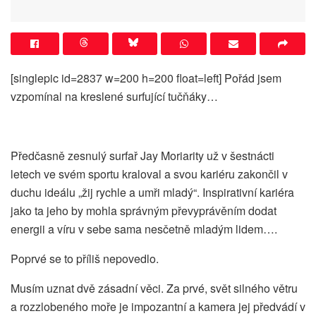
[singlepic id=2837 w=200 h=200 float=left] Pořád jsem
vzpomínal na kreslené surfující tučňáky…
Předčasně zesnulý surfař Jay Moriarity už v šestnácti
letech ve svém sportu kraloval a svou kariéru zakončil v
duchu ideálu „žij rychle a umři mladý“. Inspirativní kariéra
jako ta jeho by mohla správným převyprávěním dodat
energii a víru v sebe sama nesčetně mladým lidem….
Poprvé se to příliš nepovedlo.
Musím uznat dvě zásadní věci. Za prvé, svět silného větru
a rozzlobeného moře je impozantní a kamera jej předvádí v