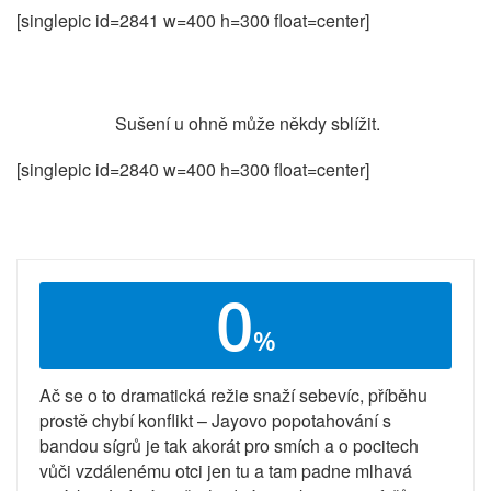
[singlepic id=2841 w=400 h=300 float=center]
Sušení u ohně může někdy sblížit.
[singlepic id=2840 w=400 h=300 float=center]
0
%
Ač se o to dramatická režie snaží sebevíc, příběhu
prostě chybí konflikt – Jayovo popotahování s
bandou sígrů je tak akorát pro smích a o pocitech
vůči vzdálenému otci jen tu a tam padne mlhavá