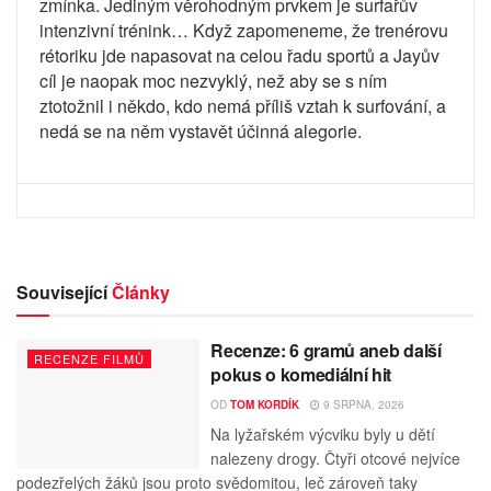
zmínka. Jediným věrohodným prvkem je surfařův
intenzivní trénink… Když zapomeneme, že trenérovu
rétoriku jde napasovat na celou řadu sportů a Jayův
cíl je naopak moc nezvyklý, než aby se s ním
ztotožnil i někdo, kdo nemá příliš vztah k surfování, a
nedá se na něm vystavět účinná alegorie.
Související
Články
Recenze: 6 gramů aneb další
RECENZE FILMŮ
pokus o komediální hit
OD
TOM KORDÍK
9 SRPNA, 2026
Na lyžařském výcviku byly u dětí
nalezeny drogy. Čtyři otcové nejvíce
podezřelých žáků jsou proto svědomitou, leč zároveň taky