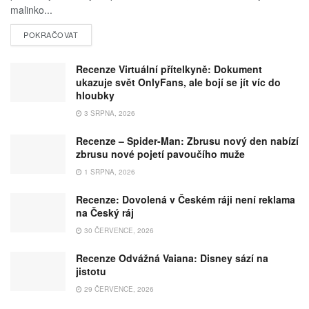
malinko...
POKRAČOVAT
Recenze Virtuální přítelkyně: Dokument
ukazuje svět OnlyFans, ale bojí se jít víc do
hloubky
3 SRPNA, 2026
Recenze – Spider-Man: Zbrusu nový den nabízí
zbrusu nové pojetí pavoučího muže
1 SRPNA, 2026
Recenze: Dovolená v Českém ráji není reklama
na Český ráj
30 ČERVENCE, 2026
Recenze Odvážná Vaiana: Disney sází na
jistotu
29 ČERVENCE, 2026