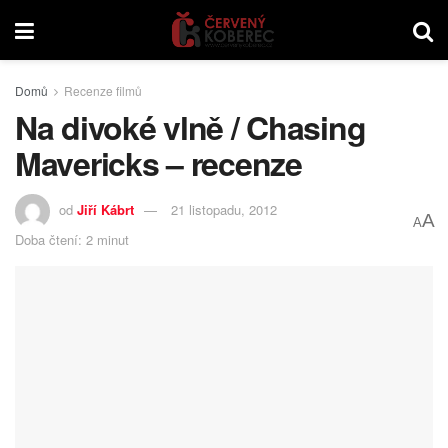
Domů
Recenze filmů
Na divoké vlně / Chasing
Mavericks – recenze
od
Jiří Kábrt
21 listopadu, 2012
A
A
Doba čtení: 2 minut