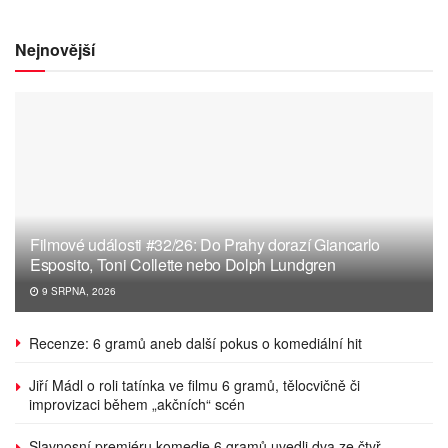
Nejnovější
Filmové události #32/26: Do Prahy dorazí Giancarlo
Esposito, Toni Collette nebo Dolph Lundgren
9 SRPNA, 2026
Recenze: 6 gramů aneb další pokus o komediální hit
Jiří Mádl o roli tatínka ve filmu 6 gramů, tělocvičně či
improvizaci během „akčních“ scén
Slavnosní premiéru komedie 6 gramů uvedli dva ze čtyř