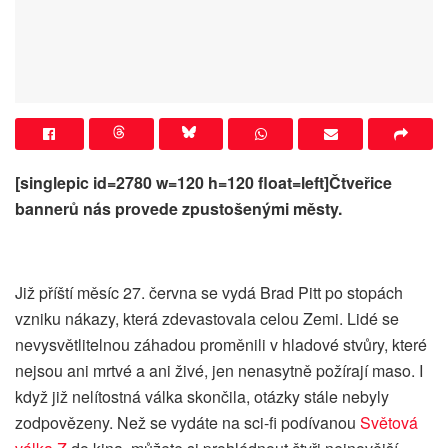
[singlepic id=2780 w=120 h=120 float=left]Čtveřice
bannerů nás provede zpustošenými městy.
Již příští měsíc 27. června se vydá Brad Pitt po stopách
vzniku nákazy, která zdevastovala celou Zemi. Lidé se
nevysvětlitelnou záhadou proměnili v hladové stvůry, které
nejsou ani mrtvé a ani živé, jen nenasytně požírají maso. I
když již nelítostná válka skončila, otázky stále nebyly
zodpovězeny. Než se vydáte na sci-fi podívanou
Světová