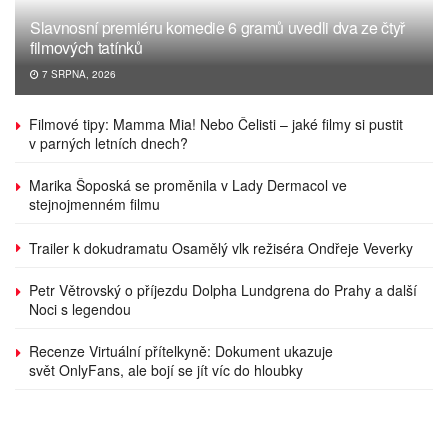
Slavnosní premiéru komedie 6 gramů uvedli dva ze čtyř
filmových tatínků
7 SRPNA, 2026
Filmové tipy: Mamma Mia! Nebo Čelisti – jaké filmy si pustit
v parných letních dnech?
Marika Šoposká se proměnila v Lady Dermacol ve
stejnojmenném filmu
Trailer k dokudramatu Osamělý vlk režiséra Ondřeje Veverky
Petr Větrovský o příjezdu Dolpha Lundgrena do Prahy a další
Noci s legendou
Recenze Virtuální přítelkyně: Dokument ukazuje
svět OnlyFans, ale bojí se jít víc do hloubky