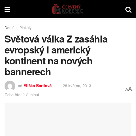
Domů
Plakáty
Světová válka Z zasáhla
evropský i americký
kontinent na nových
bannerech
od
Eliška Bartlová
28 května, 2013
A
A
Doba čtení: 2 minut