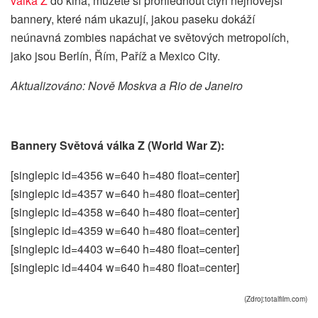
válka Z
do kina, můžete si prohlédnout čtyři nejnovější
bannery, které nám ukazují, jakou paseku dokáží
neúnavná zombies napáchat ve světových metropolích,
jako jsou Berlín, Řím, Paříž a Mexico City.
Aktualizováno: Nově Moskva a Rio de Janeiro
Bannery Světová válka Z (World War Z):
[singlepic id=4356 w=640 h=480 float=center]
[singlepic id=4357 w=640 h=480 float=center]
[singlepic id=4358 w=640 h=480 float=center]
[singlepic id=4359 w=640 h=480 float=center]
[singlepic id=4403 w=640 h=480 float=center]
[singlepic id=4404 w=640 h=480 float=center]
(Zdroj:totalfilm.com)