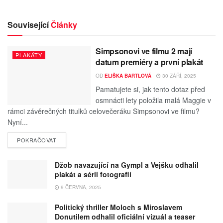
Související
Články
Simpsonovi ve filmu 2 mají
PLAKÁTY
datum premiéry a první plakát
OD
ELIŠKA BARTLOVÁ
30 ZÁŘÍ, 2025
Pamatujete si, jak tento dotaz před
osmnácti lety položila malá Maggie v
rámci závěrečných titulků celovečeráku Simpsonovi ve filmu?
Nyní...
POKRAČOVAT
Džob navazující na Gympl a Vejšku odhalil
plakát a sérii fotografií
9 ČERVNA, 2025
Politický thriller Moloch s Miroslavem
Donutilem odhalil oficiální vizuál a teaser