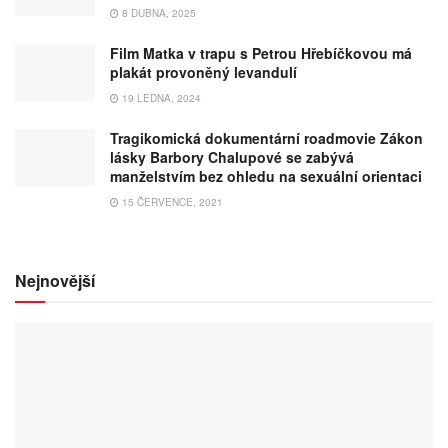
8 DUBNA, 2025
Film Matka v trapu s Petrou Hřebíčkovou má
plakát provoněný levandulí
19 LEDNA, 2024
Tragikomická dokumentární roadmovie Zákon
lásky Barbory Chalupové se zabývá
manželstvím bez ohledu na sexuální orientaci
15 ČERVENCE, 2021
Nejnovější