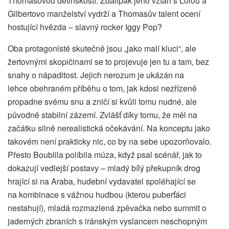
Thomasovou dětinskostí. Zdalipak jeho vztah s Lolou a
Gilbertovo manželství vydrží a Thomasův talent ocení
hostující hvězda – slavný rocker Iggy Pop?
Oba protagonisté skutečně jsou „jako malí kluci“, ale
žertovnými skopičinami se to projevuje jen tu a tam, bez
snahy o nápaditost. Jejich nerozum je ukázán na
lehce obehraném příběhu o tom, jak kdosi nezřízeně
propadne svému snu a zničí si kvůli tomu nudné, ale
původně stabilní zázemí. Zvlášť díky tomu, že měl na
začátku silně nerealistická očekávání. Na konceptu jako
takovém není prakticky nic, co by na sebe upozorňovalo.
Přesto Boublila políbila múza, když psal scénář, jak to
dokazují vedlejší postavy – mladý bílý překupník drog
hrající si na Araba, hudební vydavatel spoléhající se
na kombinace s vážnou hudbou (kterou puberťáci
nestahují), mladá rozmazlená zpěvačka nebo summit o
jaderných zbraních s iránským vyslancem neschopným