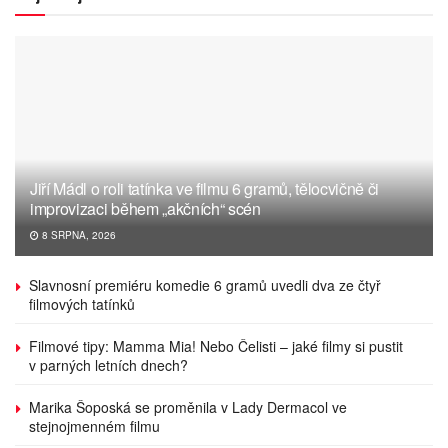
Jiří Mádl o roli tatínka ve filmu 6 gramů, tělocvičně či
improvizaci během „akčních“ scén
8 SRPNA, 2026
Slavnosní premiéru komedie 6 gramů uvedli dva ze čtyř
filmových tatínků
Filmové tipy: Mamma Mia! Nebo Čelisti – jaké filmy si pustit
v parných letních dnech?
Marika Šoposká se proměnila v Lady Dermacol ve
stejnojmenném filmu