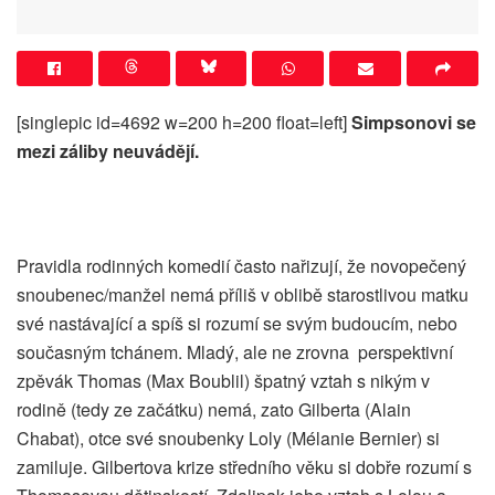
[singlepic id=4692 w=200 h=200 float=left]
Simpsonovi se
mezi záliby neuvádějí.
Pravidla rodinných komedií často nařizují, že novopečený
snoubenec/manžel nemá příliš v oblibě starostlivou matku
své nastávající a spíš si rozumí se svým budoucím, nebo
současným tchánem. Mladý, ale ne zrovna perspektivní
zpěvák Thomas (Max Boublil) špatný vztah s nikým v
rodině (tedy ze začátku) nemá, zato Gilberta (Alain
Chabat), otce své snoubenky Loly (Mélanie Bernier) si
zamiluje. Gilbertova krize středního věku si dobře rozumí s