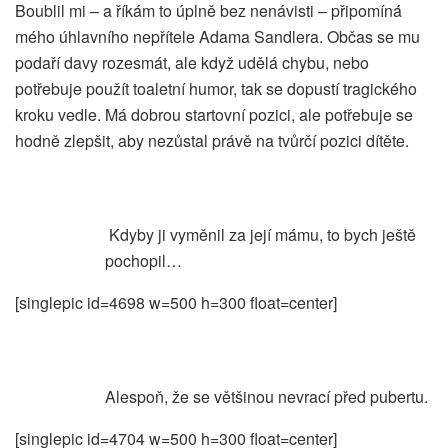
Boublil mi – a říkám to úplně bez nenávisti – připomíná
mého úhlavního nepřítele Adama Sandlera. Občas se mu
podaří davy rozesmát, ale když udělá chybu, nebo
potřebuje použít toaletní humor, tak se dopustí tragického
kroku vedle. Má dobrou startovní pozici, ale potřebuje se
hodně zlepšit, aby nezůstal právě na tvůrčí pozici dítěte.
Kdyby ji vyměnil za její mámu, to bych ještě
pochopil…
[singlepic id=4698 w=500 h=300 float=center]
Alespoň, že se většinou nevrací před pubertu.
[singlepic id=4704 w=500 h=300 float=center]