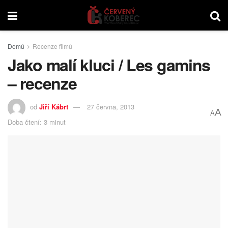
Domů
Recenze filmů
Jako malí kluci / Les gamins
– recenze
od
Jiří Kábrt
27 června, 2013
A
A
Doba čtení: 3 minut