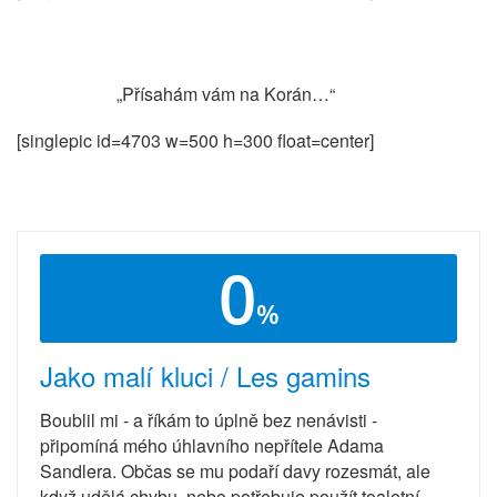
„Přísahám vám na Korán…“
[singlepic id=4703 w=500 h=300 float=center]
0
%
Jako malí kluci / Les gamins
Boublil mi - a říkám to úplně bez nenávisti -
připomíná mého úhlavního nepřítele Adama
Sandlera. Občas se mu podaří davy rozesmát, ale
když udělá chybu, nebo potřebuje použít toaletní