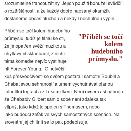
srozumitelné francouzštiny. Jejich použití bohužel svědčí i
o roztříštěnosti, a že každý dobře napsaný okamžik
dostaneme občas hluchou a někdy i nechutnou výplň…
Příběh se točí kolem hudebního
Příběh se točí
průmyslu, tudíž je filmu ke cti,
kolem
že je opatřen svěží muzikou a
hudebního
chytlavými skladbami, z nichž
průmyslu.
téma komedie nejvíc vystihuje
hit Forever Young. O největší
kus přesvědčivosti se ovšem postarali samotní Boublil a
Chabat svou sehraností a umem vychutnávat planou
infantilní legraci a žít okamžikem. Není ovšem asi náhoda,
že Chabatův Gilbert sám o sobě není zdaleka tak
vtipný, jako když je spojen s Thomasem, nebo
jako budoucí zeťák ve svých samostatných scénách. Na
srovnání jejich linií se to pak podepisuje.