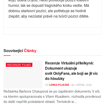
humor, tak se dopustí tragického kroku vedle. Má
dobrou startovní pozici, ale potřebuje se hodně
zlepšit, aby nezůstal právě na tvůrčí pozici dítěte.
Související
Články
Recenze Virtuální přítelkyně:
RECENZE FILMŮ
Dokument ukazuje
svět OnlyFans, ale bojí se jít víc
do hloubky
OD
LENKA POJEZNÁ
3 SRPNA, 2026
Režisérka Barbora Chalupová se po úspěšném dokumentu V síti,
na kterém spolupracovala s Vítem Klusákem, rozhodla proniknout
do další nepříliš probádané oblasti. Tentokrát si...