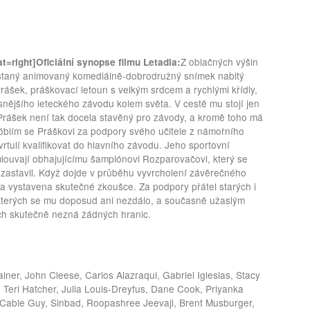
Z oblačných výšin
t=right]
Oficiální synopse filmu Letadla:
chystaný animovaný komediálně-dobrodružný snímek nabitý
rášek, práškovací letoun s velkým srdcem a rychlými křídly,
snějšího leteckého závodu kolem světa. V cestě mu stojí jen
Prášek není tak docela stavěný pro závody, a kromě toho má
fóbiím se Práškovi za podpory svého učitele z námořního
vrtulí kvalifikovat do hlavního závodu. Jeho sportovní
amlouvají obhajujícímu šampiónovi Rozparovačovi, který se
 zastavil. Když dojde v průběhu vyvrcholení závěrečného
a vystavena skutečné zkoušce. Za podpory přátel starých i
kterých se mu doposud ani nezdálo, a současně užaslým
cích skutečně nezná žádných hranic.
ainer, John Cleese, Carlos Alazraqui, Gabriel Iglesias, Stacy
, Teri Hatcher, Julia Louis-Dreyfus, Dane Cook, Priyanka
Cable Guy, Sinbad, Roopashree Jeevaji, Brent Musburger,