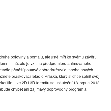
ruhé poloviny a pomalu, ale jistě míří ke svému závěru.
íjemnit, můžete je vzít na předpremiéru animovaného
 Letadla přináší poutavé dobrodružství a mnoho nových
eznete práškovací letadlo Práška, který si chce splnit svůj
kcí filmu ve 2D i 3D formátu se uskuteční 18. srpna 2013
nebude chybět ani zajímavý doprovodný program a