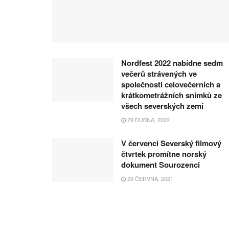
Nordfest 2022 nabídne sedm
večerů strávených ve
společnosti celovečerních a
krátkometrážních snímků ze
všech severských zemí
29 DUBNA, 2022
V červenci Severský filmový
čtvrtek promítne norský
dokument Sourozenci
29 ČERVNA, 2021