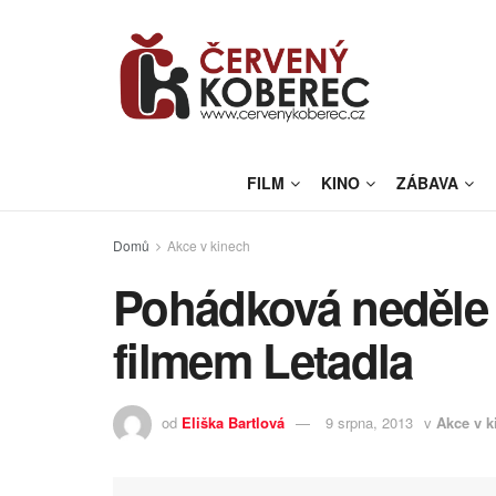
FILM
KINO
ZÁBAVA
Domů
Akce v kinech
Pohádková neděle 
filmem Letadla
od
Eliška Bartlová
9 srpna, 2013
v
Akce v k