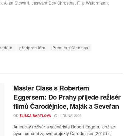
 Allan Stewart, Jaswant Dev Shrestha, Filip Watermann,
neděle
předpremiéra
Premiere Cinemas
Master Class s Robertem
Eggersem: Do Prahy přijede režisér
filmů Čarodějnice, Maják a Seveřan
OD
11 ŘÍJNA, 2022
ELIŠKA BARTLOVÁ
Americký režisér a scénárista Robert Eggers, jenž se
pyšní cenami za své projekty Čarodějnice (2015) či