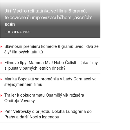
Jiří Mádl o roli tatínka ve filmu 6 gramů,
tělocvičně či improvizaci během „akčních“
scén
8 SRPNA, 2026
Slavnosní premiéru komedie 6 gramů uvedli dva ze
čtyř filmových tatínků
Filmové tipy: Mamma Mia! Nebo Čelisti – jaké filmy
si pustit v parných letních dnech?
Marika Šoposká se proměnila v Lady Dermacol ve
stejnojmenném filmu
Trailer k dokudramatu Osamělý vlk režiséra
Ondřeje Veverky
Petr Větrovský o příjezdu Dolpha Lundgrena do
Prahy a další Noci s legendou