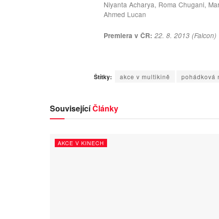
Niyanta Acharya, Roma Chugani, Mark
Ahmed Lucan
Premiera v ČR:
22. 8. 2013 (Falcon)
Štítky:
akce v multikině
pohádková 
Související
Články
AKCE V KINECH