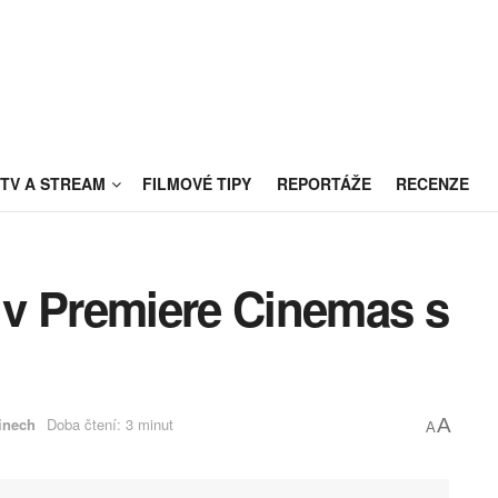
TV A STREAM
FILMOVÉ TIPY
REPORTÁŽE
RECENZE
v Premiere Cinemas s
inech
Doba čtení: 3 minut
A
A