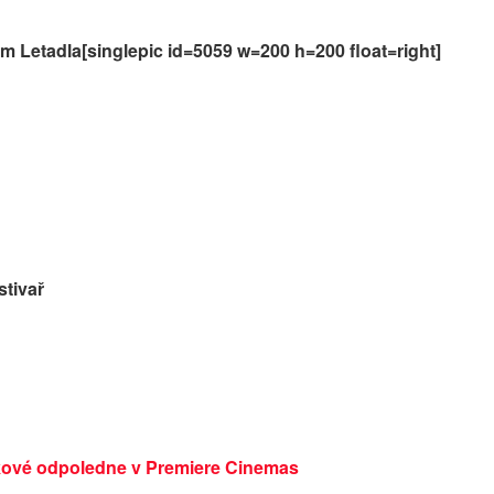
 Letadla[singlepic id=5059 w=200 h=200 float=right]
tivař
ové odpoledne v Premiere Cinemas