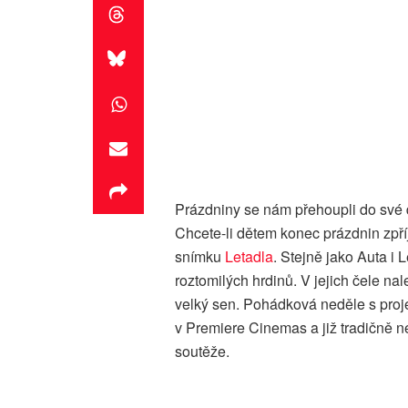
Prázdniny se nám přehoupli do své d
Chcete-li dětem konec prázdnin zpř
snímku
Letadla
. Stejně jako Auta i
roztomilých hrdinů. V jejich čele nal
velký sen. Pohádková neděle s proje
v Premiere Cinemas a již tradičně 
soutěže.