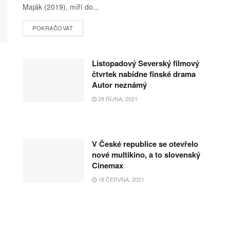
Maják (2019), míří do...
POKRAČOVAT
Listopadový Severský filmový
čtvrtek nabídne finské drama
Autor neznámý
29 ŘÍJNA, 2021
V České republice se otevřelo
nové multikino, a to slovenský
Cinemax
18 ČERVNA, 2021