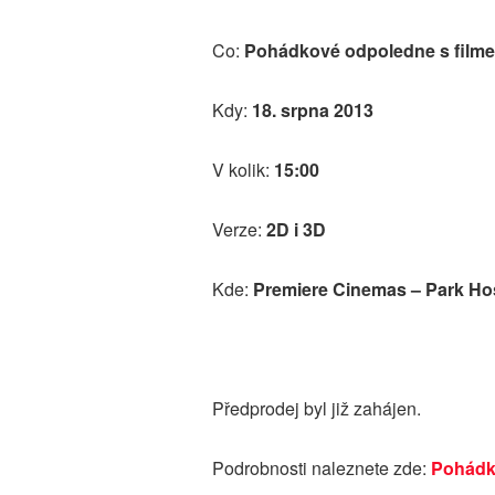
Co:
Pohádkové odpoledne s filmem
Kdy:
18. srpna 2013
V kolik:
15:00
Verze:
2D i 3D
Kde:
Premiere Cinemas – Park Hos
Předprodej byl již zahájen.
Podrobnosti naleznete zde:
Pohádk