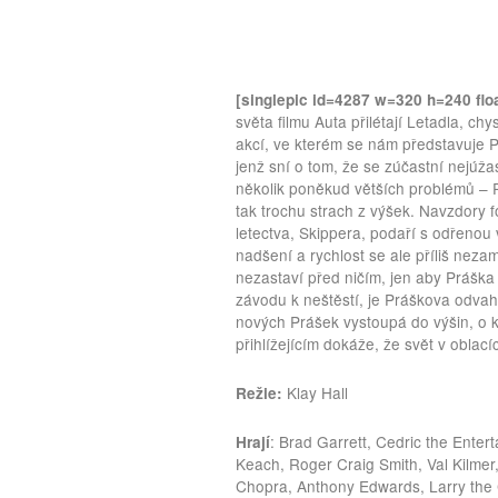
[singlepic id=4287 w=320 h=240 floa
světa filmu Auta přilétají Letadla, 
akcí, ve kterém se nám představuje P
jenž sní o tom, že se zúčastní nejúža
několik poněkud větších problémů – 
tak trochu strach z výšek. Navzdory 
letectva, Skippera, podaří s odřenou 
nadšení a rychlost se ale příliš nez
nezastaví před ničím, jen aby Práška
závodu k neštěstí, je Práškova odvah
nových Prášek vystoupá do výšin, o 
přihlížejícím dokáže, že svět v obla
Klay Hall
Režie:
: Brad Garrett, Cedric the Entert
Hrají
Keach, Roger Craig Smith, Val Kilmer
Chopra, Anthony Edwards, Larry the 