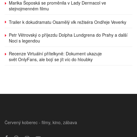
Marika Šoposká se proměnila v Lady Dermacol ve
stejnojmenném filmu
Trailer k dokudramatu Osamělý vlk režiséra Ondřeje Veverky
Petr Větrovský o příjezdu Dolpha Lundgrena do Prahy a další
Noci s legendou
Recenze Virtuální přítelkyně: Dokument ukazuje
svět OnlyFans, ale bojí se jít víc do hloubky
Červený koberec - filmy, kino, zábava