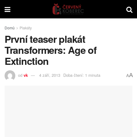
Domů
Plakáty
První teaser plakát
Transformers: Age of
Extinction
A
od
vk
4 září, 2013
Doba čtení: 1 minuta
A