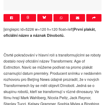
[singlepic id=5226 w=120 h=120 float=left]
První plakát,
oficiální název a náznak Dinobotů.
Čtvrté pokračování v hlavní roli s transformujícími se roboty
dostalo nový oficiální název Transformers: Age of
Extinction. Navíc se můžeme podívat na promo plakát
oznamující datum premiéry. Producent snímku v nedávném
rozhovoru pro Beijing News údajně prozradil, že v nových
Transformerech by se měli objevit Dinoboti. Jedná se o
skupinu robotů, kteří se transformují v různé dinosaury. Ve
filmu hrají Mark Wahlberg, Nicola Peltz, Jack Reynor,
Stanley Tucci, Kelsey Grammer, Sophia Myles a Bingbing