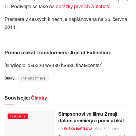
Li. Podívejte se také na
obrázky prvních Autobotů
.
Premiéra v českých kinech je naplánovaná na 26. června
2014.
Promo plakát Transformers: Age of Extinction:
[singlepic id=5226 w=480 h=680 float=center]
Štítky:
Transformers
Související
Články
Simpsonovi ve filmu 2 mají
PLAKÁTY
datum premiéry a první plakát
OD
ELIŠKA BARTLOVÁ
30 ZÁŘÍ, 2025