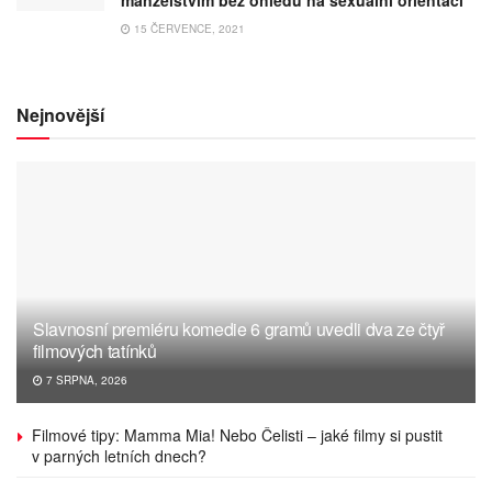
15 ČERVENCE, 2021
Nejnovější
Slavnosní premiéru komedie 6 gramů uvedli dva ze čtyř
filmových tatínků
7 SRPNA, 2026
Filmové tipy: Mamma Mia! Nebo Čelisti – jaké filmy si pustit
v parných letních dnech?