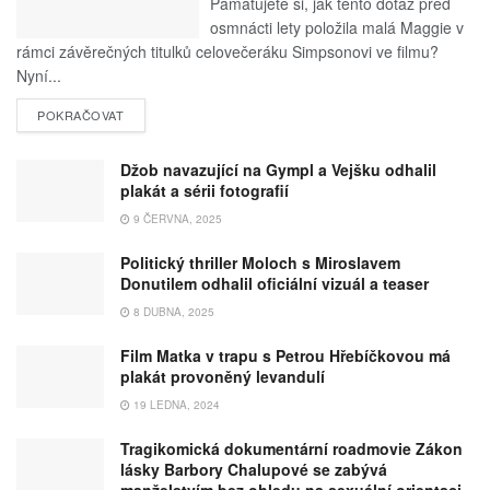
Pamatujete si, jak tento dotaz před
osmnácti lety položila malá Maggie v
rámci závěrečných titulků celovečeráku Simpsonovi ve filmu?
Nyní...
POKRAČOVAT
Džob navazující na Gympl a Vejšku odhalil
plakát a sérii fotografií
9 ČERVNA, 2025
Politický thriller Moloch s Miroslavem
Donutilem odhalil oficiální vizuál a teaser
8 DUBNA, 2025
Film Matka v trapu s Petrou Hřebíčkovou má
plakát provoněný levandulí
19 LEDNA, 2024
Tragikomická dokumentární roadmovie Zákon
lásky Barbory Chalupové se zabývá
manželstvím bez ohledu na sexuální orientaci