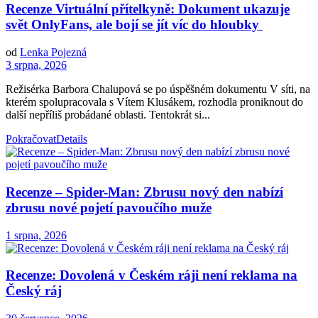
Recenze Virtuální přítelkyně: Dokument ukazuje
svět OnlyFans, ale bojí se jít víc do hloubky
od
Lenka Pojezná
3 srpna, 2026
Režisérka Barbora Chalupová se po úspěšném dokumentu V síti, na
kterém spolupracovala s Vítem Klusákem, rozhodla proniknout do
další nepříliš probádané oblasti. Tentokrát si...
Pokračovat
Details
Recenze – Spider-Man: Zbrusu nový den nabízí
zbrusu nové pojetí pavoučího muže
1 srpna, 2026
Recenze: Dovolená v Českém ráji není reklama na
Český ráj