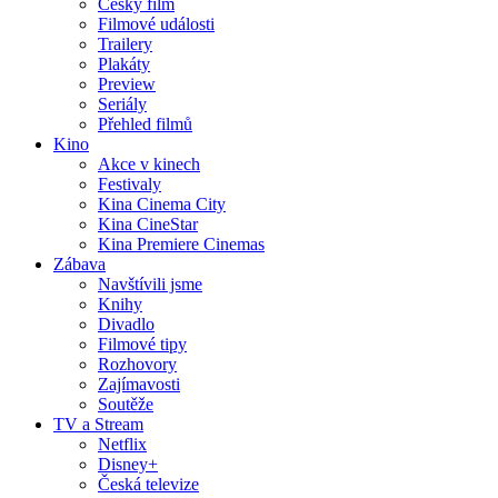
Český film
Filmové události
Trailery
Plakáty
Preview
Seriály
Přehled filmů
Kino
Akce v kinech
Festivaly
Kina Cinema City
Kina CineStar
Kina Premiere Cinemas
Zábava
Navštívili jsme
Knihy
Divadlo
Filmové tipy
Rozhovory
Zajímavosti
Soutěže
TV a Stream
Netflix
Disney+
Česká televize