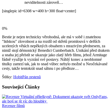
neviditelnosti zároveň…
[singlepic id=6308 w=400 h=300 float=center]
0
%
Bestie je nejen technicky věrohodná, ale má v sobě i znatelnou
"lidskou" zlovolnost a na rozdíl od skřetů promlouvá v delších
ucelených větách nepěkných obsahem s mrazivým přednesem, za
nimiž stojí démonický Benedict Cumberbatch. Unikání před drakem
a snaha jej přelstít se ukazuje jako zlatý hřeb filmu, jehož Armitage
řádně využije k vyzrání své postavy. Náhlý konec a neoblomné
titulky zamrzí tak, jak to snad vůbec nebylo možné u Neočekávané
cesty, takže tentokrát snad sáhnu i po předloze…
Štítky:
Hobit
Pán prstenů
Související
Články
Recenze filmů