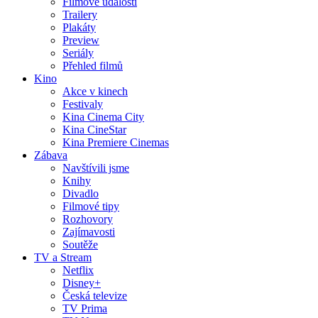
Filmové události
Trailery
Plakáty
Preview
Seriály
Přehled filmů
Kino
Akce v kinech
Festivaly
Kina Cinema City
Kina CineStar
Kina Premiere Cinemas
Zábava
Navštívili jsme
Knihy
Divadlo
Filmové tipy
Rozhovory
Zajímavosti
Soutěže
TV a Stream
Netflix
Disney+
Česká televize
TV Prima