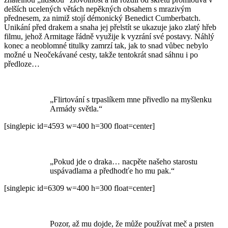
delších ucelených větách nepěkných obsahem s mrazivým
přednesem, za nimiž stojí démonický Benedict Cumberbatch.
Unikání před drakem a snaha jej přelstít se ukazuje jako zlatý hřeb
filmu, jehož Armitage řádně využije k vyzrání své postavy. Náhlý
konec a neoblomné titulky zamrzí tak, jak to snad vůbec nebylo
možné u Neočekávané cesty, takže tentokrát snad sáhnu i po
předloze…
„Flirtování s trpaslíkem mne přivedlo na myšlenku
Armády světla.“
[singlepic id=4593 w=400 h=300 float=center]
„Pokud jde o draka… nacpěte našeho starostu
uspávadlama a předhodťe ho mu pak.“
[singlepic id=6309 w=400 h=300 float=center]
Pozor, až mu dojde, že může používat meč a prsten