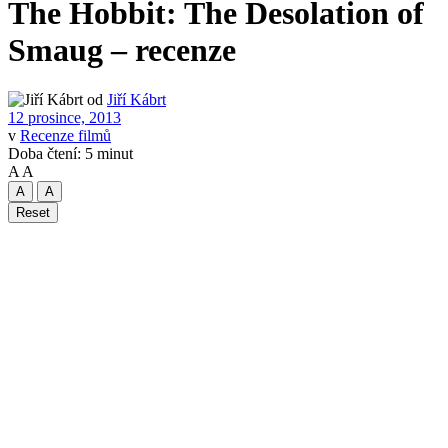
The Hobbit: The Desolation of
Smaug – recenze
od
Jiří Kábrt
12 prosince, 2013
v
Recenze filmů
Doba čtení: 5 minut
A
A
A
A
Reset