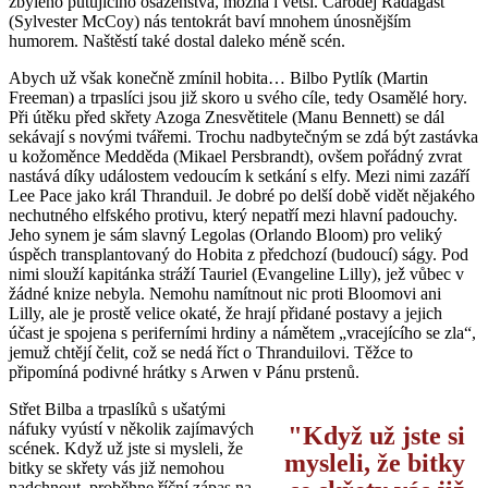
zbylého putujícího osazenstva, možná i větší. Čaroděj Radagast
(Sylvester McCoy) nás tentokrát baví mnohem únosnějším
humorem. Naštěstí také dostal daleko méně scén.
Abych už však konečně zmínil hobita… Bilbo Pytlík (Martin
Freeman) a trpaslíci jsou již skoro u svého cíle, tedy Osamělé hory.
Při útěku před skřety Azoga Znesvětitele (Manu Bennett) se dál
sekávají s novými tvářemi. Trochu nadbytečným se zdá být zastávka
u kožoměnce Medděda (Mikael Persbrandt), ovšem pořádný zvrat
nastává díky událostem vedoucím k setkání s elfy. Mezi nimi zazáří
Lee Pace jako král Thranduil. Je dobré po delší době vidět nějakého
nechutného elfského protivu, který nepatří mezi hlavní padouchy.
Jeho synem je sám slavný Legolas (Orlando Bloom) pro veliký
úspěch transplantovaný do Hobita z předchozí (budoucí) ságy. Pod
nimi slouží kapitánka stráží Tauriel (Evangeline Lilly), jež vůbec v
žádné knize nebyla. Nemohu namítnout nic proti Bloomovi ani
Lilly, ale je prostě velice okaté, že hrají přidané postavy a jejich
účast je spojena s periferními hrdiny a námětem „vracejícího se zla“,
jemuž chtějí čelit, což se nedá říct o Thranduilovi. Těžce to
připomíná podivné hrátky s Arwen v Pánu prstenů.
Střet Bilba a trpaslíků s ušatými
náfuky vyústí v několik zajímavých
Když už jste si
scének. Když už jste si mysleli, že
mysleli, že bitky
bitky se skřety vás již nemohou
nadchnout, proběhne říční zápas na