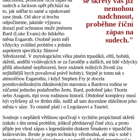
se skřety vás již
sudech a Jackson opět přichází na
nemohou
to, jak udělat to samé a opakované
nadchnout,
zase jinak. Od akce si trochu
odpočineme, jakmile výprava
proběhne říční
dorazí pod ochranou muže jménem
zápas na
Bard (Luke Evans) do lidského
sudech.
města Esgaroth. Osobně jsem měl
vždycky zvláštní problém s jedním
aspektem specificky filmové
Středozemě. V mytologickém věku plném trpaslíků, elfů, hobitů,
skřetů, andělů vydávajících se za čaroděje a dalších, mi lidé vždycky
přišli absolutně nepřirození, beze známek reálných životů (za
nejlidštější bych považoval právě hobity). Stejně je tomu tak s
atmosférou Esgarothu, i když Stephen Fry je docela
pomilováníhodným diktátorským starostou a Bardova rodina se
zúčastní jednoho podařeného žertu. Bard, podobně jako Thorin
nebo Aragorn, trpí svou rodinnou historií. Obdobné komplexy musí
být vyřešeny až ve třetím díle, tudíž až tam doceníme důležitost jeho
města v sáze. To ostatně platí i o Legolasovi a Tauriel.
Souboje s nepřáteli většinou spočívají v rychlém propíchnutí skřetů
(nikdo s tím nemá problém, jelikož představují čisté zlo), a proto
přijde jen vhod zápas s legendárním drakem Šmakem v trpasličím
královstvím. Bestie je nejen technicky věrohodná, ale má v sobě i
znatelnou „lidskou“ zlovolnost a na rozdíl od skřetů promlouvá v