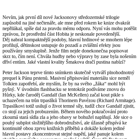
Nevím, jak první díl nové Jacksonovy středozemské trilogie
zapůsobil na jiné nečtenáře, ale mne před rokem ke knize dvakrát
nepřilákal, spíše dal za pravdu mému odporu. Nyní vás mohu potěšit
zprávou, že prostřední část Hobita je neskonale povedenější.
Děj nabral kompaktnější podoby, hlavní hrdinové se mnohem lépe
profilují, dětinskost ustupuje do pozadí a zvláštní efekty jsou
používány smysluplně. Jenže film nejde donekonečna popisovat
skrz to, čím není. Chvála hudby nebo výpravy by zase byla nošením
dříví entům. Jaké vlastní kvality Šmakova dračí pustina nabízí?
Peter Jackson teprve tímto snímkem skutečně vytváří plnohodnotný
prequel k Pánu prstenů. Masivní připisování materiálu sice neměl
Tolkien zapotřebí, ale myslím, že by na svého „žáka“ mohl být
pyšný. V úvodním flashbacku se tentokrát podíváme znovu do
Hůrky, kde čaroděj Gandalf (Ian McKellen) začal kout pikle s
uchazečem na trůn trpaslíků Thorinem Pavézou (Richard Armitage).
Trpaslíkovi totiž usilují o život temné síly, tudíž chce Gandalf zjistit,
co stojí za jejich probuzením. Během nového pokračování proto
zkoumá stará sídla zla a jeho obavy se bohužel naplňují. Jde sice o
pouhý subplot složitějšího dobrodružství, ale úžasně přispívá ke
kontinuitě obou zprvu knižních příběhů a dokáže kolem jediné
hlavní postavy zkoncentrovat stejné napětí, jaké panuje kolem