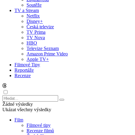
Soutěže
TV a Stream
Netflix
Disney+
Česká televize
TV Prima
TV Nova
HBO
Televize Seznam
Amazon Prime Video
Apple TV+
Filmové Tipy
Reportáže
Recenze
Žádné výsledky
Ukázat všechny výsledky
Film
Filmové tipy
Recenze filmů