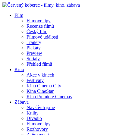
Film
Filmové tipy
Recenze filmů
Český film
Filmové události
Trailery
Plakáty
Preview
Seriály
Přehled filmů
Kino
Akce v kinech
Festivaly
Kina Cinema City
Kina CineStar
Kina Premiere Cinemas
Zábava
Navštívili jsme
Knihy
Divadlo
Filmové tipy
Rozhovory
Zajímavosti