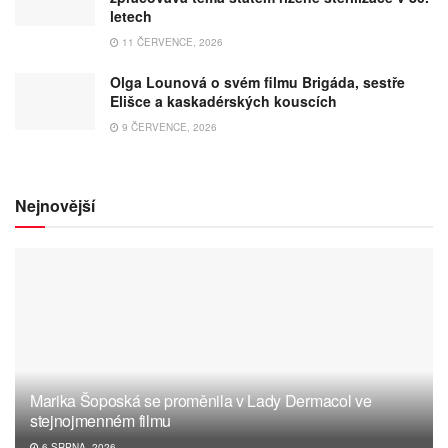
letech
11 ČERVENCE, 2026
Olga Lounová o svém filmu Brigáda, sestře
Elišce a kaskadérských kouscích
9 ČERVENCE, 2026
Nejnovější
Marika Šoposká se proměnila v Lady Dermacol ve
stejnojmenném filmu
6 SRPNA, 2026