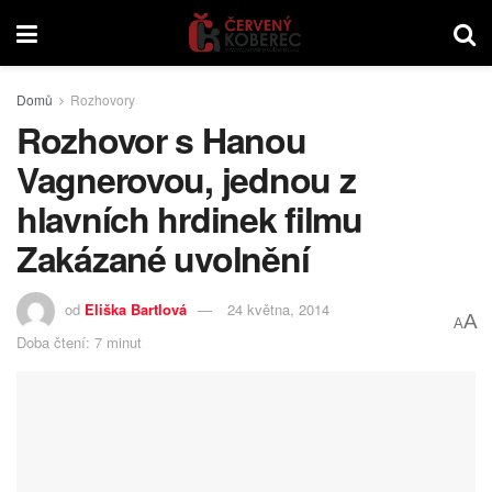
Domů
Rozhovory
Rozhovor s Hanou
Vagnerovou, jednou z
hlavních hrdinek filmu
Zakázané uvolnění
od
Eliška Bartlová
24 května, 2014
A
A
Doba čtení: 7 minut