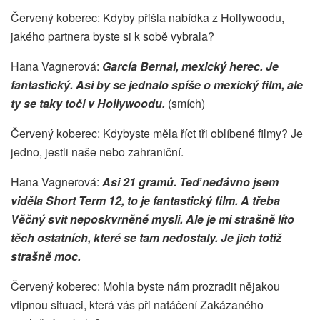
Červený koberec: Kdyby přišla nabídka z Hollywoodu,
jakého partnera byste si k sobě vybrala?
Hana Vagnerová:
García Bernal, mexický herec. Je
fantastický. Asi by se jednalo spíše o mexický film, ale
ty se taky točí v Hollywoodu.
(smích)
Červený koberec: Kdybyste měla říct tři oblíbené filmy? Je
jedno, jestli naše nebo zahraniční.
Hana Vagnerová:
Asi 21 gramů. Teď nedávno jsem
viděla Short Term 12, to je fantastický film. A třeba
Věčný svit neposkvrněné mysli. Ale je mi strašně líto
těch ostatních, které se tam nedostaly. Je jich totiž
strašně moc.
Červený koberec: Mohla byste nám prozradit nějakou
vtipnou situaci, která vás při natáčení Zakázaného