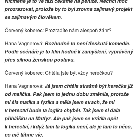
Nicméně je to ve fázi čekáme na peníze. Nechci moc
prozrazovat, protože by to byl zrovna zajímavý projekt
se zajímavým člověkem.
Červený koberec: Prozradíte nám alespoň žánr?
Hana Vagnerová:
Rozhodně to není třeskutá komedie.
Podle scénáře je to film hodně k zamyšlení, vyprávěný
přes silnou ženskou postavu.
Červený koberec: Chtěla jste být vždy herečkou?
Hana Vagnerová:
Já jsem chtěla strašně být herečka již
od malička. Pak jsem to jednu dobu změnila, protože
mi šla matika a fyzika a měla jsem strach, že mi
v herectví bude ta logika chybět. Tak jsem si dala
přihlášku na Matfyz. Ale pak jsem se vrátila opět
k herectví, i když tam ta logika není, ale je tam to něco,
co mě táhne víc.