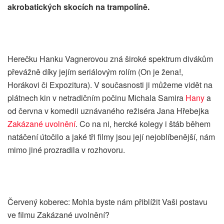
akrobatických skocích na trampolíně.
Herečku Hanku Vagnerovou zná široké spektrum divákům
převážně díky jejím seriálovým rolím (On je žena!,
Horákovi či Expozitura). V současnosti ji můžeme vidět na
plátnech kin v netradičním počinu Michala Samira
Hany
a
od června v komedii uznávaného režiséra Jana Hřebejka
Zakázané uvolnění
. Co na ni, hercké kolegy i štáb během
natáčení útočilo a jaké tři filmy jsou její nejoblíbenější, nám
mimo jiné prozradila v rozhovoru.
Červený koberec: Mohla byste nám přiblížit Vaši postavu
ve filmu Zakázané uvolnění?