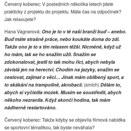
Červený koberec: V posledních několika letech jdete
prakticky z projektu do projektu. Máte čas na odpočinek?
Jak relaxujete?
Hana Vagnerová:
Ono je to v té naší branži buď – anebo.
Buď máte strašně práce, nebo koukáte doma do zdi.
Takže ono je to s tím relaxem těžší. Nicméně, když už
ho mám, tak se ho snažím užít. Snažím se
zdokonalovat, jestli to tak mohu říct, abych nebyla
závislá jen na herectví. Chodím na jazyky, snažím se
cestovat, zajímat o věci… Jinak mám oblíbený sport, a
to skákání na trampolíně, akrobacii.
(smích)
D
ělám to,
abych si vyčistila mozek. Musím se soustředit, abych
někoho nezranila. Když skončí hodina, tak mám
nádherně restartováno.
Červený koberec: Takže kdyby se objevila filmová nabídka
se sportovní tématikou, tak byste neváhala?