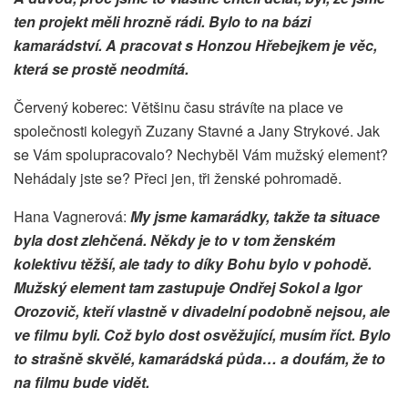
ten projekt měli hrozně rádi. Bylo to na bázi
kamarádství. A pracovat s Honzou Hřebejkem je věc,
která se prostě neodmítá.
Červený koberec: Většinu času strávíte na place ve
společnosti kolegyň Zuzany Stavné a Jany Strykové. Jak
se Vám spolupracovalo? Nechyběl Vám mužský element?
Nehádaly jste se? Přeci jen, tři ženské pohromadě.
Hana Vagnerová:
My jsme kamarádky, takže ta situace
byla dost zlehčená. Někdy je to v tom ženském
kolektivu těžší, ale tady to díky Bohu bylo v pohodě.
Mužský element tam zastupuje Ondřej Sokol a Igor
Orozovič, kteří vlastně v divadelní podobně nejsou, ale
ve filmu byli. Což bylo dost osvěžující, musím říct. Bylo
to strašně skvělé, kamarádská půda… a doufám, že to
na filmu bude vidět.