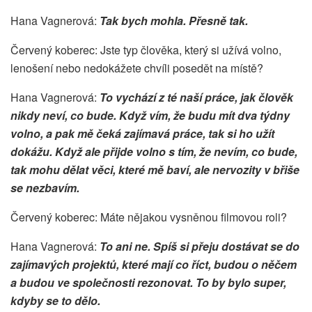
Hana Vagnerová:
Tak bych mohla. Přesně tak.
Červený koberec: Jste typ člověka, který si užívá volno,
lenošení nebo nedokážete chvíli posedět na místě?
Hana Vagnerová:
To vychází z té naší práce, jak člověk
nikdy neví, co bude. Když vím, že budu mít dva týdny
volno, a pak mě čeká zajímavá práce, tak si ho užít
dokážu. Když ale přijde volno s tím, že nevím, co bude,
tak mohu dělat věci, které mě baví, ale nervozity v břiše
se nezbavím.
Červený koberec: Máte nějakou vysněnou filmovou roli?
Hana Vagnerová:
To ani ne. Spíš si přeju dostávat se do
zajímavých projektů, které mají co říct, budou o něčem
a budou ve společnosti rezonovat. To by bylo super,
kdyby se to dělo.