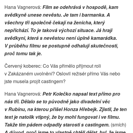
Hana Vagnerová:
Film se odehrává v hospodě, kam
svědkyně unese nevěstu. Je tam i barmanka. A
všechny tři společně čekají na ženicha, který
nepřichází. To je taková výchozí situace. Já hraji
svědkyni, která s nevěstou není úplně kamarádka.
V průběhu filmu se postupně odhalují skutečnosti,
proč tomu tak je.
Červený koberec: Co Vás přimělo přijmout roli
v Zakázaném uvolnění? Oslovil režisér přímo Vás nebo
jste musela projít castingem?
Hana Vagnerová:
Petr Kolečko napsal text přímo pro
nás tři. Dělalo se to původně jako divadelní věc
v Rubínu, na kterou přišel Honza Hřebejk. Zjistil, že ten
text je natolik vtipný, že by mohl fungovat i ve filmu.
Takže tím pádem odpadly starosti s castingem.
(smích)
A důvod, proč jsme to vlastně chtěli dělat, byl, že jsme