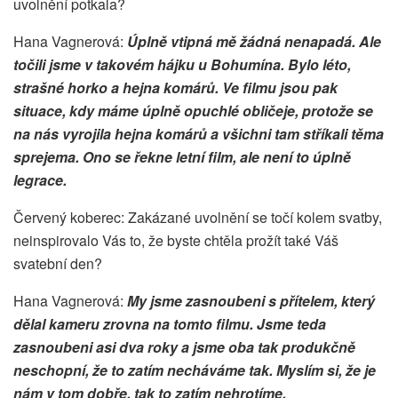
uvolnění potkala?
Hana Vagnerová:
Úplně vtipná mě žádná nenapadá. Ale
točili jsme v takovém hájku u Bohumína. Bylo léto,
strašné horko a hejna komárů. Ve filmu jsou pak
situace, kdy máme úplně opuchlé obličeje, protože se
na nás vyrojila hejna komárů a všichni tam stříkali těma
sprejema. Ono se řekne letní film, ale není to úplně
legrace.
Červený koberec: Zakázané uvolnění se točí kolem svatby,
neinspirovalo Vás to, že byste chtěla prožít také Váš
svatební den?
Hana Vagnerová:
My jsme zasnoubeni s přítelem, který
dělal kameru zrovna na tomto filmu. Jsme teda
zasnoubeni asi dva roky a jsme oba tak produkčně
neschopní, že to zatím necháváme tak. Myslím si, že je
nám v tom dobře, tak to zatím nehrotíme.