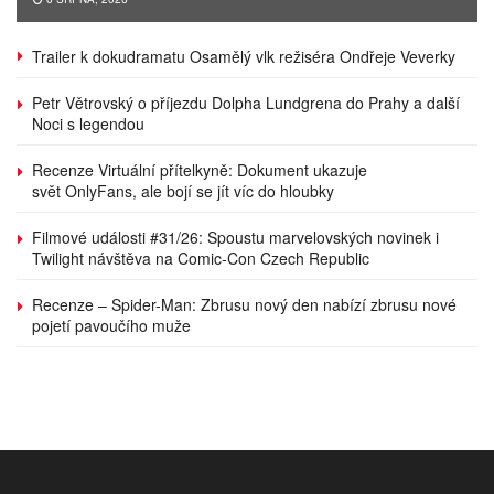
Trailer k dokudramatu Osamělý vlk režiséra Ondřeje Veverky
Petr Větrovský o příjezdu Dolpha Lundgrena do Prahy a další
Noci s legendou
Recenze Virtuální přítelkyně: Dokument ukazuje
svět OnlyFans, ale bojí se jít víc do hloubky
Filmové události #31/26: Spoustu marvelovských novinek i
Twilight návštěva na Comic-Con Czech Republic
Recenze – Spider-Man: Zbrusu nový den nabízí zbrusu nové
pojetí pavoučího muže