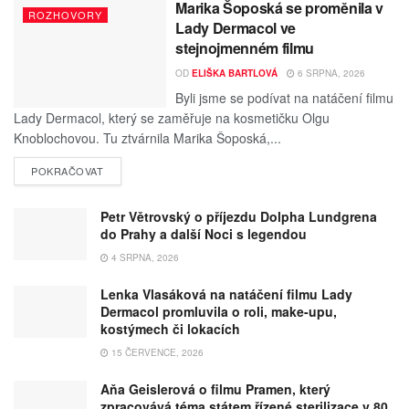
Marika Šoposká se proměnila v
ROZHOVORY
Lady Dermacol ve
stejnojmenném filmu
OD
ELIŠKA BARTLOVÁ
6 SRPNA, 2026
Byli jsme se podívat na natáčení filmu
Lady Dermacol, který se zaměřuje na kosmetičku Olgu
Knoblochovou. Tu ztvárnila Marika Šoposká,...
POKRAČOVAT
Petr Větrovský o příjezdu Dolpha Lundgrena
do Prahy a další Noci s legendou
4 SRPNA, 2026
Lenka Vlasáková na natáčení filmu Lady
Dermacol promluvila o roli, make-upu,
kostýmech či lokacích
15 ČERVENCE, 2026
Aňa Geislerová o filmu Pramen, který
zpracovává téma státem řízené sterilizace v 80.