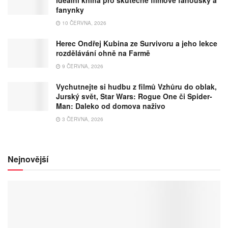
ideální kniha pro skutečné filmové fanoušky a
fanynky
10 ČERVNA, 2026
Herec Ondřej Kubina ze Survivoru a jeho lekce
rozdělávání ohně na Farmě
9 ČERVNA, 2026
Vychutnejte si hudbu z filmů Vzhůru do oblak,
Jurský svět, Star Wars: Rogue One či Spider-
Man: Daleko od domova naživo
3 ČERVNA, 2026
Nejnovější