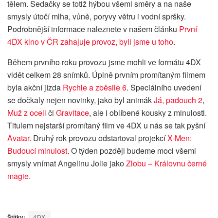
tělem. Sedačky se totiž hýbou všemi směry a na naše
smysly útočí mlha, vůně, poryvy větru i vodní spršky.
Podrobnější informace naleznete v našem článku
První
4DX kino v ČR zahajuje provoz, byli jsme u toho
.
Během prvního roku provozu jsme mohli ve formátu 4DX
vidět celkem 28 snímků. Úplně prvním promítaným filmem
byla akční jízda
Rychle a zběsile 6
. Speciálního uvedení
se dočkaly nejen novinky, jako byl animák
Já, padouch 2
,
Muž z oceli
či
Gravitace
, ale i oblíbené kousky z minulosti.
Titulem nejstarší promítaný film ve 4DX u nás se tak pyšní
Avatar
. Druhý rok provozu odstartoval projekcí
X-Men:
Budoucí minulost
. O týden později budeme moci všemi
smysly vnímat Angelinu Jolie jako
Zlobu – Královnu černé
magie
.
Štítky:
4DX