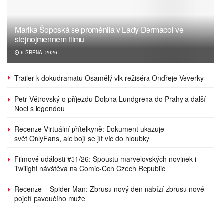
Marika Šoposká se proměnila v Lady Dermacol ve
stejnojmenném filmu
6 SRPNA, 2026
Trailer k dokudramatu Osamělý vlk režiséra Ondřeje Veverky
Petr Větrovský o příjezdu Dolpha Lundgrena do Prahy a další
Noci s legendou
Recenze Virtuální přítelkyně: Dokument ukazuje
svět OnlyFans, ale bojí se jít víc do hloubky
Filmové události #31/26: Spoustu marvelovských novinek i
Twilight návštěva na Comic-Con Czech Republic
Recenze – Spider-Man: Zbrusu nový den nabízí zbrusu nové
pojetí pavoučího muže