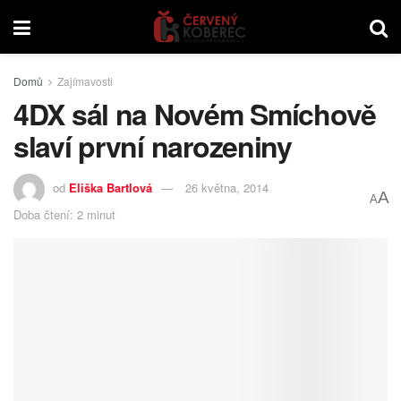
Domů
Zajímavosti
4DX sál na Novém Smíchově
slaví první narozeniny
od
Eliška Bartlová
26 května, 2014
A
A
Doba čtení: 2 minut