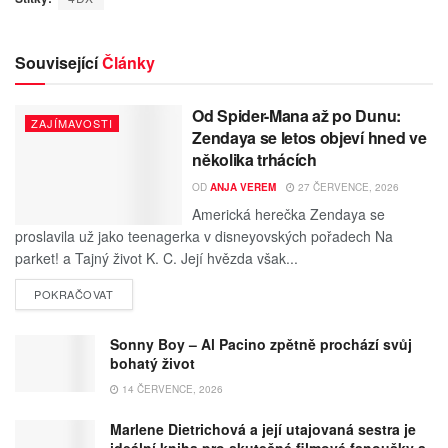
Související
Články
Od Spider-Mana až po Dunu:
ZAJÍMAVOSTI
Zendaya se letos objeví hned ve
několika trhácích
OD
ANJA VEREM
27 ČERVENCE, 2026
Americká herečka Zendaya se
proslavila už jako teenagerka v disneyovských pořadech Na
parket! a Tajný život K. C. Její hvězda však...
POKRAČOVAT
Sonny Boy – Al Pacino zpětně prochází svůj
bohatý život
14 ČERVENCE, 2026
Marlene Dietrichová a její utajovaná sestra je