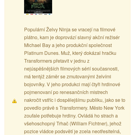
Populární Želvy Ninja se vracejí na filmové
plátno, kam je doprovází slavný akční režisér
Michael Bay a jeho produkční společnost
Platinum Dunes. Muž, který dokázal hračku
Transformers přetavit v jednu z
nejúspěšnějších filmových sérií současnosti,
má tentýž záměr se zmutovanými želvími
bojovníky. V jeho produkci mají čtyři hrdinové
pojmenovaní po renesančních mistrech
nakročit vstříc i dospělejšímu publiku, jako se to
povedlo právě s Transformery. Město New York
zoufale potřebuje hrdiny. Ovládá ho strach a
všehoschopný Trhač (William Fichtner), jehož
pozice vládce podsvětí je zcela neotřesitelná,