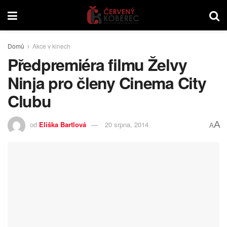
Domů
Akce v kinech
Předpremiéra filmu Želvy
Ninja pro členy Cinema City
Clubu
A
od
Eliška Bartlová
20 srpna, 2014
A