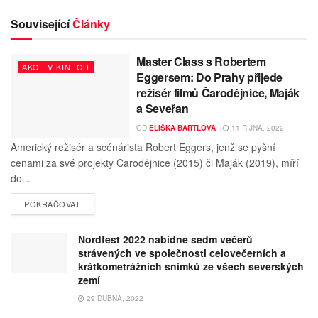
Související
Články
Master Class s Robertem
AKCE V KINECH
Eggersem: Do Prahy přijede
režisér filmů Čarodějnice, Maják
a Seveřan
OD
ELIŠKA BARTLOVÁ
11 ŘÍJNA, 2022
Americký režisér a scénárista Robert Eggers, jenž se pyšní
cenami za své projekty Čarodějnice (2015) či Maják (2019), míří
do...
POKRAČOVAT
Nordfest 2022 nabídne sedm večerů
strávených ve společnosti celovečerních a
krátkometrážních snímků ze všech severských
zemí
29 DUBNA, 2022