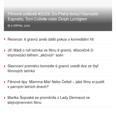
Filmové události #32/26: Do Prahy dorazí Giancarlo
Esposito, Toni Collette nebo Dolph Lundgren
9 SRPNA, 2026
Recenze: 6 gramů aneb další pokus o komediální hit
Jiří Mádl o roli tatínka ve filmu 6 gramů, tělocvičně či
improvizaci během „akčních“ scén
Slavnosní premiéru komedie 6 gramů uvedli dva ze čtyř
filmových tatínků
Filmové tipy: Mamma Mia! Nebo Čelisti – jaké filmy si pustit
v parných letních dnech?
Marika Šoposká se proměnila v Lady Dermacol ve
stejnojmenném filmu