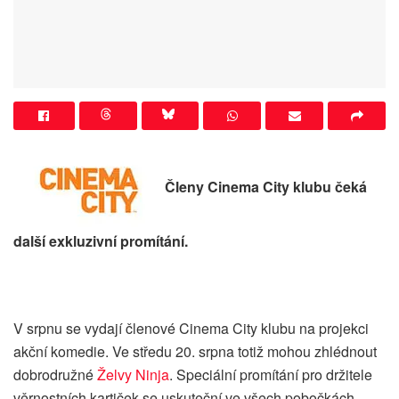
Členy Cinema City klubu čeká
další exkluzivní promítání.
V srpnu se vydají členové Cinema City klubu na projekci
akční komedie. Ve středu 20. srpna totiž mohou zhlédnout
dobrodružné
Želvy Ninja
. Speciální promítání pro držitele
věrnostních kartiček se uskuteční ve všech pobočkách