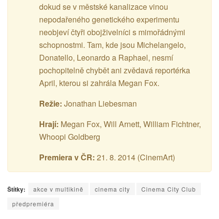
dokud se v městské kanalizace vinou
nepodařeného genetického experimentu
neobjeví čtyři obojživelníci s mimořádnými
schopnostmi. Tam, kde jsou Michelangelo,
Donatello, Leonardo a Raphael, nesmí
pochopitelně chybět ani zvědavá reportérka
April, kterou si zahrála Megan Fox.
Režie:
Jonathan Liebesman
Hrají:
Megan Fox, Will Arnett, William Fichtner,
Whoopi Goldberg
Premiera v ČR:
21. 8. 2014 (CinemArt)
Štítky:
akce v multikině
cinema city
Cinema City Club
předpremiéra