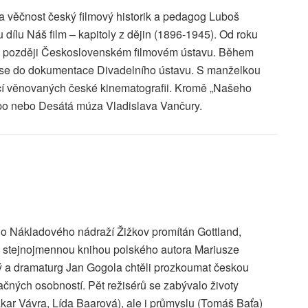
a věčnost český filmový historik a pedagog Luboš
dílu Náš film – kapitoly z dějin (1896-1945). Od roku
, později Československém filmovém ústavu. Během
l se do dokumentace Divadelního ústavu. S manželkou
cí věnovaných české kinematografii. Kromě „Našeho
epo nebo Desátá múza Vladislava Vančury.
ého Nákladového nádraží Žižkov promítán Gottland,
ý stejnojmennou knihou polského autora Mariusze
 a dramaturg Jan Gogola chtěli prozkoumat českou
ačných osobností. Pět režisérů se zabývalo životy
akar Vávra, Lída Baarová), ale i průmyslu (Tomáš Baťa)