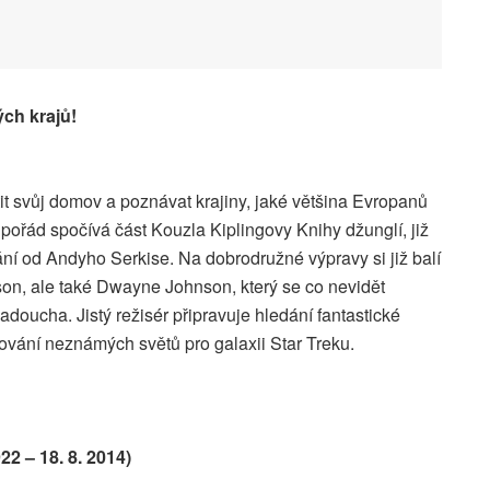
ých krajů!
it svůj domov a poznávat krajiny, jaké většina Evropanů
 pořád spočívá část Kouzla Kiplingovy Knihy džunglí, již
í od Andyho Serkise. Na dobrodružné výpravy si již balí
on, ale také Dwayne Johnson, který se co nevidět
doucha. Jistý režisér připravuje hledání fantastické
vování neznámých světů pro galaxii Star Treku.
2 – 18. 8. 2014)