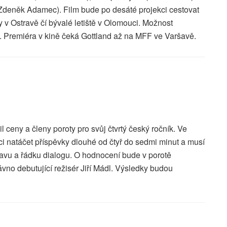
Zdeněk Adamec). Film bude po desáté projekci cestovat
y v Ostravě čí bývalé letiště v Olomouci. Možnost
n. Premiéra v kině čeká Gottland až na MFF ve Varšavě.
l ceny a členy poroty pro svůj čtvrtý český ročník. Ve
ci natáčet příspěvky dlouhé od čtyř do sedmi minut a musí
tavu a řádku dialogu. O hodnocení bude v porotě
vno debutující režisér Jiří Mádl. Výsledky budou