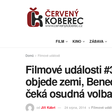
FILM
KINO
ZÁBAVA
Domů
Filmové události
Filmové události #
objede zemi, Bened
čeká osudná volb
od
Jiří Kábrt
24 srpna, 2014
v
Filmové udál