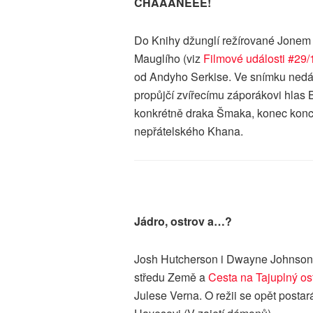
CHÁÁÁNEEE!
Do Knihy džunglí režírované Jonem 
Mauglího (viz
Filmové události #29/
od Andyho Serkise. Ve snímku nedá
propůjčí zvířecímu záporákovi hlas
konkrétně draka Šmaka, konec konců 
nepřátelského Khana.
Jádro, ostrov a…?
Josh Hutcherson i Dwayne Johnson 
středu Země a
Cesta na Tajuplný os
Julese Verna. O režii se opět postar