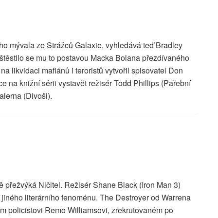
ího mývala ze Strážců Galaxie, vyhledává teď Bradley
oštěstilo se mu to postavou Macka Bolana přezdívaného
a likvidaci mafiánů i teroristů vytvořil spisovatel Don
 na knižní sérii vystavět režisér Todd Phillips (Pařební
alerna (Divoši).
mě přežvýká Ničitel. Režisér Shane Black (Iron Man 3)
 jiného literárního fenoménu. The Destroyer od Warrena
m policistovi Remo Williamsovi, zrekrutovaném po