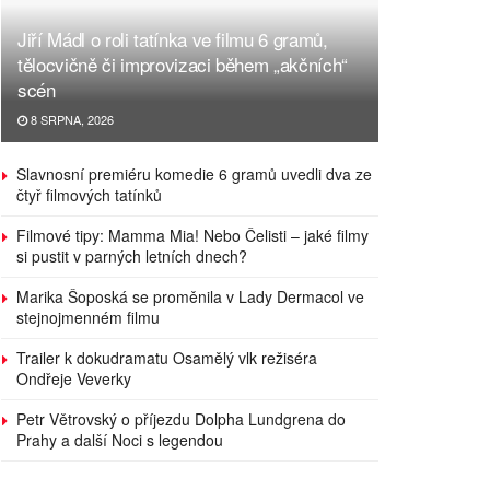
Jiří Mádl o roli tatínka ve filmu 6 gramů,
tělocvičně či improvizaci během „akčních“
scén
8 SRPNA, 2026
Slavnosní premiéru komedie 6 gramů uvedli dva ze
čtyř filmových tatínků
Filmové tipy: Mamma Mia! Nebo Čelisti – jaké filmy
si pustit v parných letních dnech?
Marika Šoposká se proměnila v Lady Dermacol ve
stejnojmenném filmu
Trailer k dokudramatu Osamělý vlk režiséra
Ondřeje Veverky
Petr Větrovský o příjezdu Dolpha Lundgrena do
Prahy a další Noci s legendou