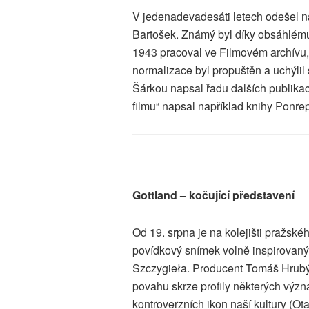
V jedenadevadesáti letech odešel n
Bartošek. Známý byl díky obsáhlému 
1943 pracoval ve Filmovém archívu
normalizace byl propuštěn a uchýli
Šárkou napsal řadu dalších publika
filmu“ napsal například knihy Ponr
Gottland – kočující představení
Od 19. srpna je na kolejišti pražsk
povídkový snímek volně inspirovan
Szczygieła. Producent Tomáš Hrubý
povahu skrze profily některých význ
kontroverzních ikon naší kultury (Ot