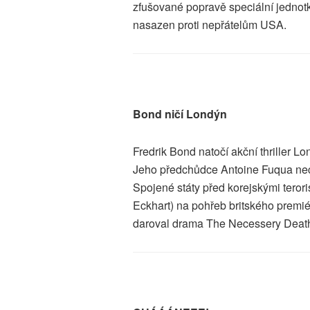
zfušované popravě speciální jedno
nasazen proti nepřátelům USA.
Bond ničí Londýn
Fredrik Bond natočí akční thriller 
Jeho předchůdce Antoine Fuqua nech
Spojené státy před korejskými teror
Eckhart) na pohřeb britského premié
daroval drama The Necessery Deat