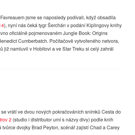
Favreauem jsme se naposledy podívali, když obsadila
14
), nyní nás čeká tygr Šerchán v podání Kiplingovy knihy
vno oficiálně pojmenovaném Jungle Book: Origins
 Benedict Cumberbatch. Počítačově vytvořeného netvora,
již namluvil v Hobitovi a ve Star Treku si celý zahrál
se vrátí ve dvou nových pokračováních snímků Cesta do
trov 2
(studio i distributor umí s názvy divy) podle knih
á tvůrce dvojky Brad Peyton, scénář zajistí Chad a Carey