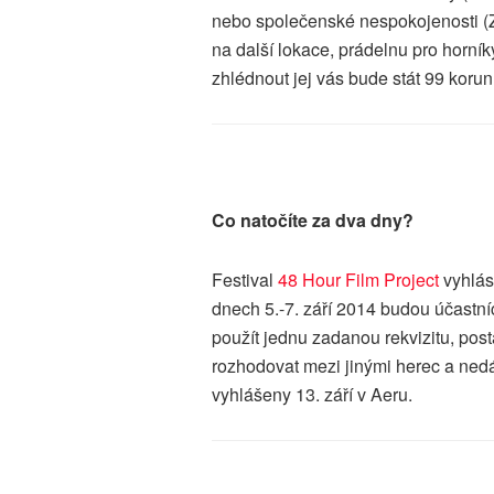
nebo společenské nespokojenosti (
na další lokace, prádelnu pro horník
zhlédnout jej vás bude stát 99 koru
Co natočíte za dva dny?
Festival
48 Hour Film Project
vyhlási
dnech 5.-7. září 2014 budou účastní
použít jednu zadanou rekvizitu, pos
rozhodovat mezi jinými herec a nedá
vyhlášeny 13. září v Aeru.