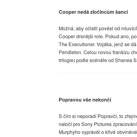
Cooper nedá zločincům šanci
Možná, aby očistil pověst od mluvíc
Cooper drsnější role. Pokud ano, p
The Executioner. Vojáka, jenž se dá n
Pendleton. Celou novou franšízu chce
trilogie) podle scénáře od Shanea S
Popravou vše nekončí
S čím si neporadí Popravčí, to zřej
natočí pro Sony Pictures zpracování
Murphyho vyprávěl o křivě obviněné