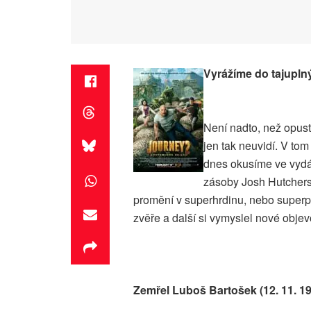
Vyrážíme do tajupln
Není nadto, než opust
jen tak neuvidí. V tom
dnes okusíme ve vydán
zásoby Josh Hutchers
promění v superhrdinu, nebo superpa
zvěře a další si vymyslel nové obje
Zemřel Luboš Bartošek (12. 11. 192