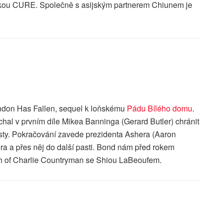
tkou CURE. Společně s asijským partnerem Chiunem je
London Has Fallen, sequel k loňskému
Pádu Bílého domu
.
al v prvním díle Mikea Banninga (Gerard Butler) chránit
isty. Pokračování zavede prezidenta Ashera (Aaron
ra a přes něj do další pasti. Bond nám před rokem
h of Charlie Countryman se Shiou LaBeoufem.