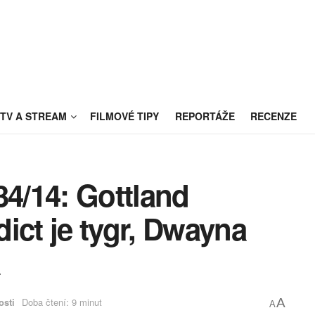
TV A STREAM
FILMOVÉ TIPY
REPORTÁŽE
RECENZE
34/14: Gottland
ict je tygr, Dwayna
a
osti
Doba čtení: 9 minut
A
A