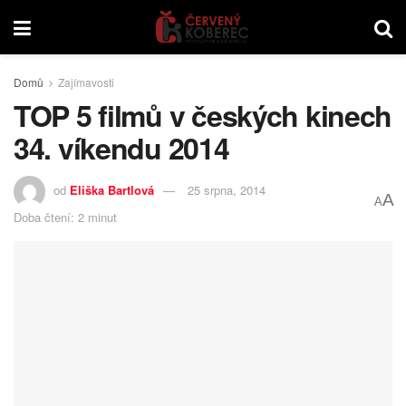
Domů
Zajímavosti
TOP 5 filmů v českých kinech
34. víkendu 2014
od
Eliška Bartlová
25 srpna, 2014
A
A
Doba čtení: 2 minut