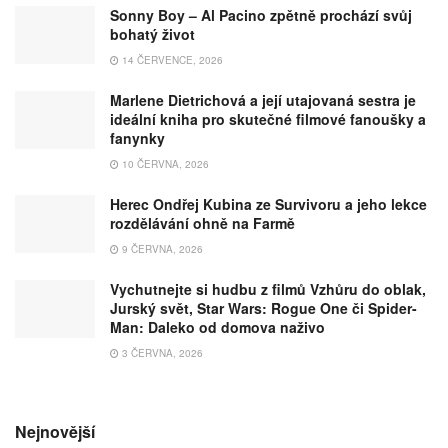
Sonny Boy – Al Pacino zpětně prochází svůj
bohatý život
14 ČERVENCE, 2026
Marlene Dietrichová a její utajovaná sestra je
ideální kniha pro skutečné filmové fanoušky a
fanynky
10 ČERVNA, 2026
Herec Ondřej Kubina ze Survivoru a jeho lekce
rozdělávání ohně na Farmě
9 ČERVNA, 2026
Vychutnejte si hudbu z filmů Vzhůru do oblak,
Jurský svět, Star Wars: Rogue One či Spider-
Man: Daleko od domova naživo
3 ČERVNA, 2026
Nejnovější