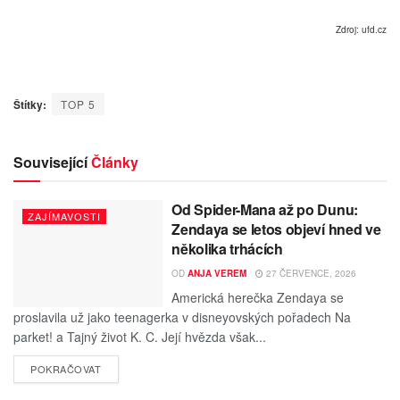
Zdroj: ufd.cz
Štítky:
TOP 5
Související
Články
Od Spider-Mana až po Dunu:
ZAJÍMAVOSTI
Zendaya se letos objeví hned ve
několika trhácích
OD
ANJA VEREM
27 ČERVENCE, 2026
Americká herečka Zendaya se
proslavila už jako teenagerka v disneyovských pořadech Na
parket! a Tajný život K. C. Její hvězda však...
POKRAČOVAT