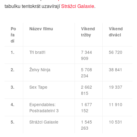
tabulku tentokrát uzavírají
Strážci Galaxie
.
Po
Název filmu
Víkend
Víkend
řa
tržby
diváci
dí
Tři bratři
7 344
56 720
1.
909
Želvy Ninja
5 708
38 841
2.
234
Sex Tape
2 662
19 337
3.
815
Expendables:
1 677
11 910
4.
Postradatelní 3
152
Strážci Galaxie
1 545
10 531
5.
263