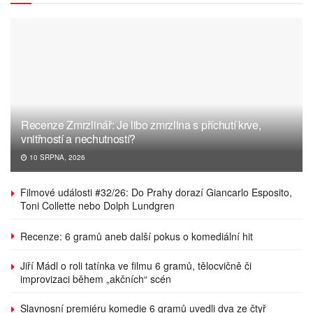
Recenze Zmrzlinář: Je libo zmrzlina s příchutí krve,
vnitřností a nechutností?
10 SRPNA, 2026
Filmové události #32/26: Do Prahy dorazí Giancarlo Esposito,
Toni Collette nebo Dolph Lundgren
Recenze: 6 gramů aneb další pokus o komediální hit
Jiří Mádl o roli tatínka ve filmu 6 gramů, tělocvičně či
improvizaci během „akčních“ scén
Slavnosní premiéru komedie 6 gramů uvedli dva ze čtyř