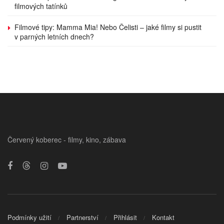
filmových tatínků
Filmové tipy: Mamma Mia! Nebo Čelisti – jaké filmy si pustit
v parných letních dnech?
Červený koberec - filmy, kino, zábava
Podmínky užití
Partnerství
Přihlásit
Kontakt