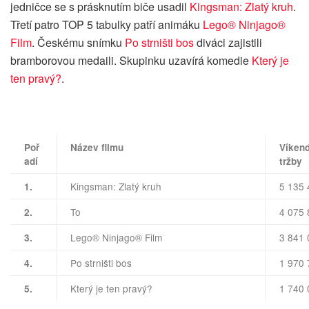
jedničce se s prásknutím biče usadil
Kingsman: Zlatý kruh
.
Třetí patro TOP 5 tabulky patří animáku
Lego® Ninjago®
Film
. Českému snímku
Po strništi bos
diváci zajistili
bramborovou medaili. Skupinku uzavírá komedie
Který je
ten pravý?
.
Poř
Název filmu
Víken
adí
tržby
Kingsman: Zlatý kruh
5 135 
1.
To
4 075 
2.
Lego® Ninjago® Film
3 841 
3.
Po strništi bos
1 970 
4.
Který je ten pravý?
1 740 
5.