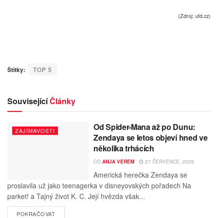
(Zdroj: ufd.cz)
Štítky:
TOP 5
Související
Články
Od Spider-Mana až po Dunu:
ZAJÍMAVOSTI
Zendaya se letos objeví hned ve
několika trhácích
OD
ANJA VEREM
27 ČERVENCE, 2026
Americká herečka Zendaya se
proslavila už jako teenagerka v disneyovských pořadech Na
parket! a Tajný život K. C. Její hvězda však...
POKRAČOVAT