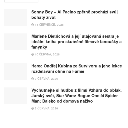
Sonny Boy – Al Pacino zpětně prochází svůj
bohatý život
14 ČERVENCE, 2026
Marlene Dietrichová a její utajovaná sestra je
ideální kniha pro skutečné filmové fanoušky a
fanynky
10 ČERVNA, 2026
Herec Ondřej Kubina ze Survivoru a jeho lekce
rozdělávání ohně na Farmě
9 ČERVNA, 2026
Vychutnejte si hudbu z filmů Vzhůru do oblak,
Jurský svět, Star Wars: Rogue One či Spider-
Man: Daleko od domova naživo
3 ČERVNA, 2026