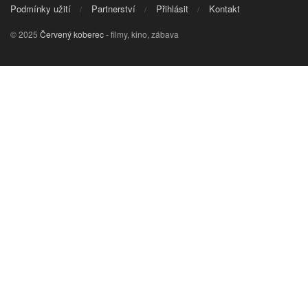
Podmínky užití
Partnerství
Přihlásit
Kontakt
© 2025
Červený koberec
- filmy, kino, zábava