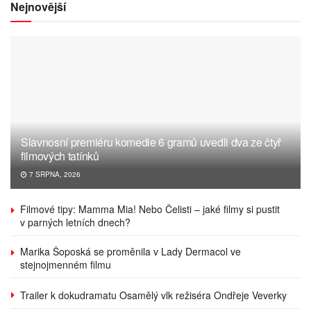
Nejnovější
Slavnosní premiéru komedie 6 gramů uvedli dva ze čtyř
filmových tatínků
7 SRPNA, 2026
Filmové tipy: Mamma Mia! Nebo Čelisti – jaké filmy si pustit
v parných letních dnech?
Marika Šoposká se proměnila v Lady Dermacol ve
stejnojmenném filmu
Trailer k dokudramatu Osamělý vlk režiséra Ondřeje Veverky