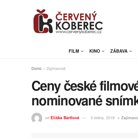
FILM
KINO
ZÁBAVA
Domů
Zajímavosti
Ceny české filmové 
nominované sním
od
Eliška Bartlová
3 ledna, 2018
v
Zajímavo