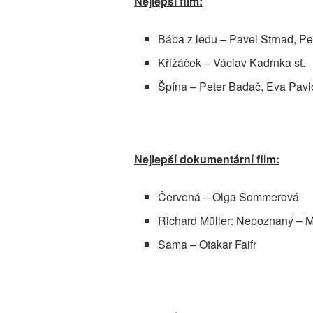
Nejlepší film:
Bába z ledu – Pavel Strnad, P
Křižáček – Václav Kadrnka st.
Špína – Peter Badač, Eva Pavl
Nejlepší dokumentární film:
Červená – Olga Sommerová
Richard Müller: Nepoznaný – 
Sama – Otakar Faifr