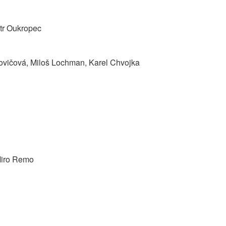
etr Oukropec
ovičová, Miloš Lochman, Karel Chvojka
Miro Remo