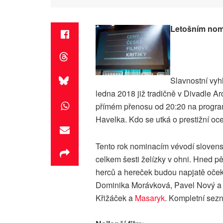
Letošním nomi
Slavnostní vyh
ledna 2018 již tradičně v Divadle A
přímém přenosu od 20:20 na program
Havelka. Kdo se utká o prestižní oc
Tento rok nominacím vévodí slove
celkem šesti želízky v ohni. Hned pě
herců a hereček budou napjatě oče
Dominika Morávková, Pavel Nový a h
Křižáček a
Masaryk
. Kompletní sez