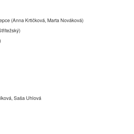
ncepce (Anna Krtičková, Marta Nováková)
třítežský)
)
líková, Saša Uhlová