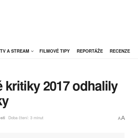
TV A STREAM
FILMOVÉ TIPY
REPORTÁŽE
RECENZE
kritiky 2017 odhalily
ky
sti
Doba čtení: 3 minut
A
A