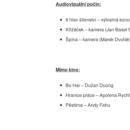
Audiovizuální počin:
8 hlav šílenství – výtvarná ko
Křižáček – kamera (Jan Baset S
Špína – kamera (Marek Dvořák
Mimo kino:
Bo Hai – Dužan Duong
Hranice práce – Apolena Rych
Pěstírna – Andy Fehu