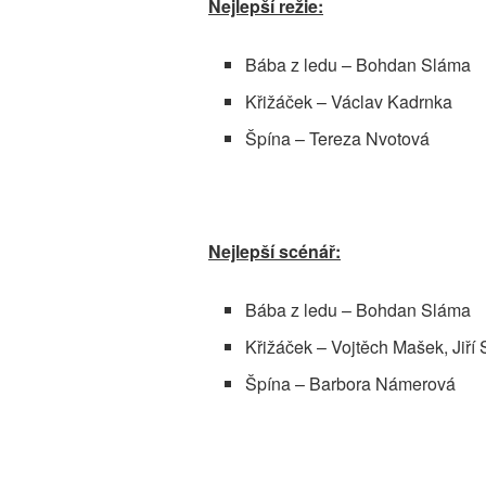
Nejlepší režie:
Bába z ledu – Bohdan Sláma
Křižáček – Václav Kadrnka
Špína – Tereza Nvotová
Nejlepší scénář:
Bába z ledu – Bohdan Sláma
Křižáček – Vojtěch Mašek, Jiří
Špína – Barbora Námerová