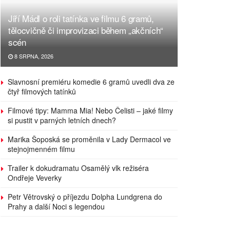
Jiří Mádl o roli tatínka ve filmu 6 gramů,
tělocvičně či improvizaci během „akčních“
scén
8 SRPNA, 2026
Slavnosní premiéru komedie 6 gramů uvedli dva ze
čtyř filmových tatínků
Filmové tipy: Mamma Mia! Nebo Čelisti – jaké filmy
si pustit v parných letních dnech?
Marika Šoposká se proměnila v Lady Dermacol ve
stejnojmenném filmu
Trailer k dokudramatu Osamělý vlk režiséra
Ondřeje Veverky
Petr Větrovský o příjezdu Dolpha Lundgrena do
Prahy a další Noci s legendou