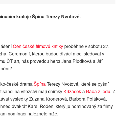
nacím kraluje Špína Terezy Nvotové.
lášení
Cen české filmové kritiky
proběhne v sobotu 27.
rcha. Ceremonií, kterou budou diváci moci sledovat v
u ČT art, nás provedou herci Jana Plodková a Jiří
enění?
nsko-české drama
Špína
Terezy Nvotové, které se pyšní
t šancí na vítězství mají snímky
Křižáček
a
Bába z ledu
. Z
kávat výsledky Zuzana Kronerová, Barbora Poláková,
ned dvakrát Karel Roden, který je nominovaný za filmy
nam nominací naleznete níže.