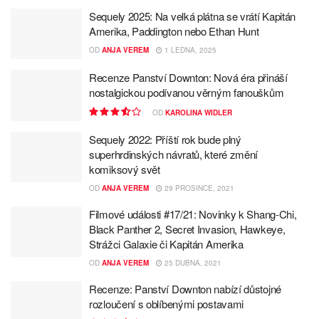
Sequely 2025: Na velká plátna se vrátí Kapitán
Amerika, Paddington nebo Ethan Hunt
OD
ANJA VEREM
1 LEDNA, 2025
Recenze Panství Downton: Nová éra přináší
nostalgickou podívanou věrným fanouškům
OD
KAROLINA WIDLER
Sequely 2022: Příští rok bude plný
superhrdinských návratů, které změní
komiksový svět
OD
ANJA VEREM
29 PROSINCE, 2021
Filmové události #17/21: Novinky k Shang-Chi,
Black Panther 2, Secret Invasion, Hawkeye,
Strážci Galaxie či Kapitán Amerika
OD
ANJA VEREM
25 DUBNA, 2021
Recenze: Panství Downton nabízí důstojné
rozloučení s oblíbenými postavami