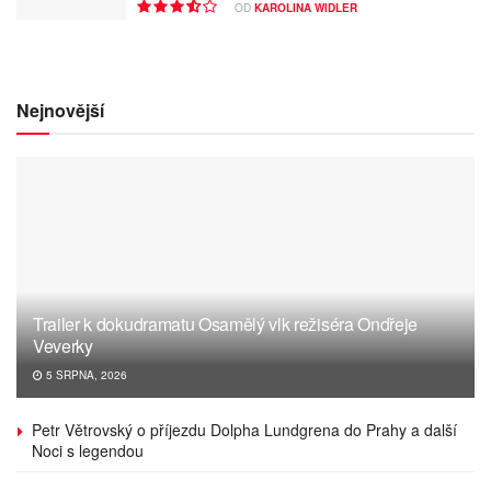
OD
KAROLINA WIDLER
Nejnovější
Trailer k dokudramatu Osamělý vlk režiséra Ondřeje
Veverky
5 SRPNA, 2026
Petr Větrovský o příjezdu Dolpha Lundgrena do Prahy a další
Noci s legendou