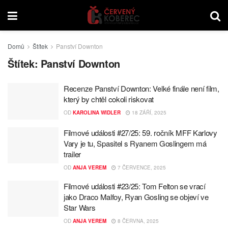
Domů
Štítek
Panství Downton
Štítek:
Panství Downton
Recenze Panství Downton: Velké finále není film,
který by chtěl cokoli riskovat
OD
KAROLINA WIDLER
18 ZÁŘÍ, 2025
Filmové události #27/25: 59. ročník MFF Karlovy
Vary je tu, Spasitel s Ryanem Goslingem má
trailer
OD
ANJA VEREM
7 ČERVENCE, 2025
Filmové události #23/25: Tom Felton se vrací
jako Draco Malfoy, Ryan Gosling se objeví ve
Star Wars
OD
ANJA VEREM
8 ČERVNA, 2025