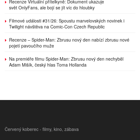
Recenze Virtuální přítelkyně: Dokument ukazuje
svět OnlyFans, ale bojí se jít víc do hloubky
Filmové události #31/26: Spoustu marvelovských novinek i
Twilight návštěva na Comic-Con Czech Republic
Recenze – Spider-Man: Zbrusu nový den nabízí zbrusu nové
pojetí pavoučího muže
Na premiéře filmu Spider-Man: Zbrusu nový den nechyběl
Adam Mišík, český hlas Toma Hollanda
Červený koberec - filmy, kino, zábava