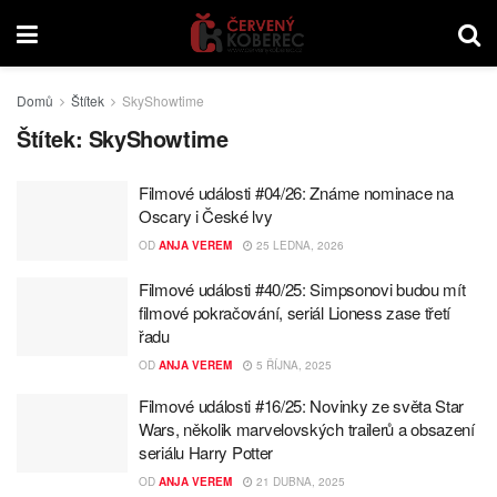
Domů
Štítek
SkyShowtime
Štítek:
SkyShowtime
Filmové události #04/26: Známe nominace na
Oscary i České lvy
OD
ANJA VEREM
25 LEDNA, 2026
Filmové události #40/25: Simpsonovi budou mít
filmové pokračování, seriál Lioness zase třetí
řadu
OD
ANJA VEREM
5 ŘÍJNA, 2025
Filmové události #16/25: Novinky ze světa Star
Wars, několik marvelovských trailerů a obsazení
seriálu Harry Potter
OD
ANJA VEREM
21 DUBNA, 2025