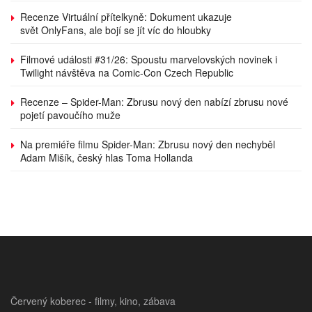
Recenze Virtuální přítelkyně: Dokument ukazuje
svět OnlyFans, ale bojí se jít víc do hloubky
Filmové události #31/26: Spoustu marvelovských novinek i
Twilight návštěva na Comic-Con Czech Republic
Recenze – Spider-Man: Zbrusu nový den nabízí zbrusu nové
pojetí pavoučího muže
Na premiéře filmu Spider-Man: Zbrusu nový den nechyběl
Adam Mišík, český hlas Toma Hollanda
Červený koberec - filmy, kino, zábava