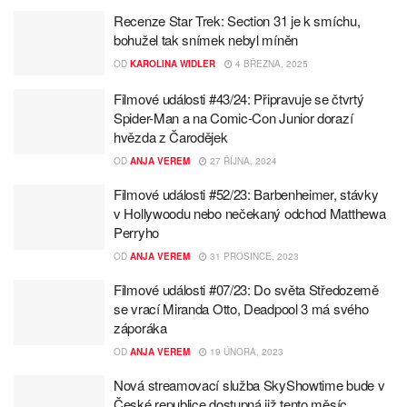
Recenze Star Trek: Section 31 je k smíchu,
bohužel tak snímek nebyl míněn
OD
KAROLINA WIDLER
4 BŘEZNA, 2025
Filmové události #43/24: Připravuje se čtvrtý
Spider-Man a na Comic-Con Junior dorazí
hvězda z Čarodějek
OD
ANJA VEREM
27 ŘÍJNA, 2024
Filmové události #52/23: Barbenheimer, stávky
v Hollywoodu nebo nečekaný odchod Matthewa
Perryho
OD
ANJA VEREM
31 PROSINCE, 2023
Filmové události #07/23: Do světa Středozemě
se vrací Miranda Otto, Deadpool 3 má svého
záporáka
OD
ANJA VEREM
19 ÚNORA, 2023
Nová streamovací služba SkyShowtime bude v
České republice dostupná již tento měsíc