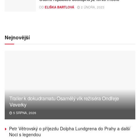
OD
ELIŠKA BARTLOVÁ
2 ÚNORA, 2023
Nejnovější
Trailer k dokudramatu Osamělý vlk režiséra Ondřeje
Veverky
5 SRPNA, 2026
Petr Větrovský o příjezdu Dolpha Lundgrena do Prahy a další
Noci s legendou