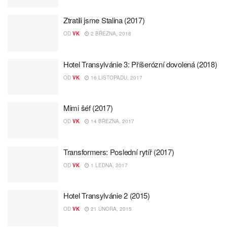
Ztratili jsme Stalina (2017)
OD
VK
2 BŘEZNA, 2018
Hotel Transylvánie 3: Příšerózní dovolená (2018)
OD
VK
16 LISTOPADU, 2017
Mimi šéf (2017)
OD
VK
14 BŘEZNA, 2017
Transformers: Poslední rytíř (2017)
OD
VK
1 LEDNA, 2017
Hotel Transylvánie 2 (2015)
OD
VK
21 ÚNORA, 2015