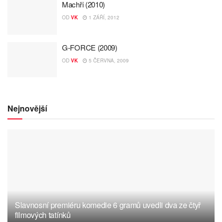
Machři (2010)
OD
VK
1 ZÁŘÍ, 2012
G-FORCE (2009)
OD
VK
5 ČERVNA, 2009
Nejnovější
Slavnosní premiéru komedie 6 gramů uvedli dva ze čtyř
filmových tatínků