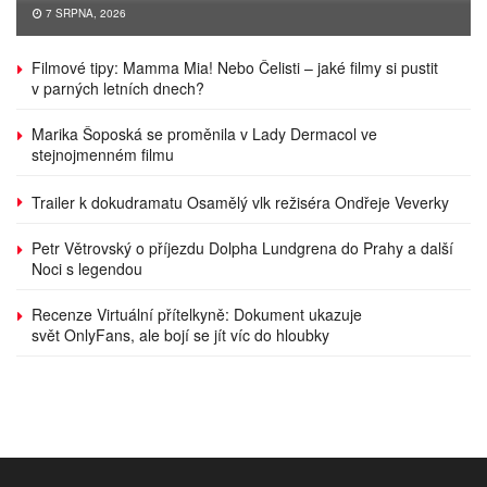
7 SRPNA, 2026
Filmové tipy: Mamma Mia! Nebo Čelisti – jaké filmy si pustit
v parných letních dnech?
Marika Šoposká se proměnila v Lady Dermacol ve
stejnojmenném filmu
Trailer k dokudramatu Osamělý vlk režiséra Ondřeje Veverky
Petr Větrovský o příjezdu Dolpha Lundgrena do Prahy a další
Noci s legendou
Recenze Virtuální přítelkyně: Dokument ukazuje
svět OnlyFans, ale bojí se jít víc do hloubky