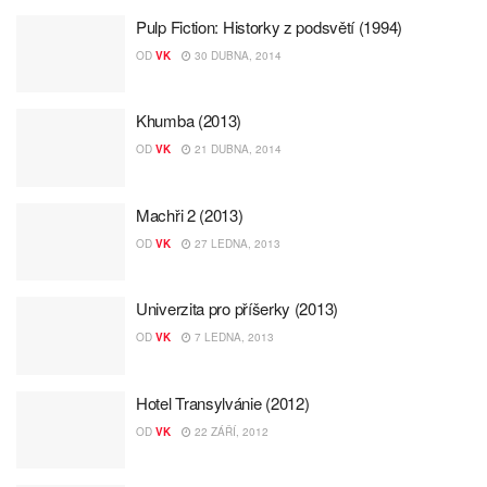
Pulp Fiction: Historky z podsvětí (1994)
OD
VK
30 DUBNA, 2014
Khumba (2013)
OD
VK
21 DUBNA, 2014
Machři 2 (2013)
OD
VK
27 LEDNA, 2013
Univerzita pro příšerky (2013)
OD
VK
7 LEDNA, 2013
Hotel Transylvánie (2012)
OD
VK
22 ZÁŘÍ, 2012