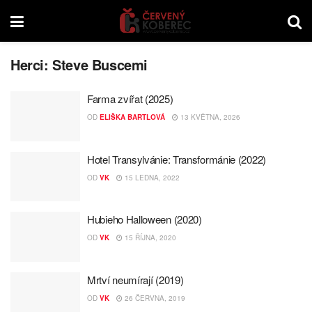
Herci:
Steve Buscemi
Farma zvířat (2025)
OD
ELIŠKA BARTLOVÁ
13 KVĚTNA, 2026
Hotel Transylvánie: Transformánie (2022)
OD
VK
15 LEDNA, 2022
Hubieho Halloween (2020)
OD
VK
15 ŘÍJNA, 2020
Mrtví neumírají (2019)
OD
VK
26 ČERVNA, 2019