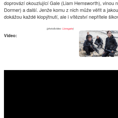
doprovází okouzlující Gale (Liam Hemsworth), vinou n
Dormer) a další. Jenže komu z nich může věřit a jako
dokážou každé klopýtnutí, ale i vítězství nepřítele šik
(photo&video:
Lionsgate
)
Video: