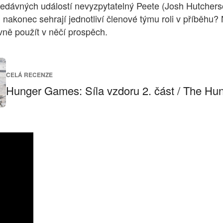
edávných událostí nevyzpytatelný Peete (Josh Hutcherson
u nakonec sehrají jednotliví členové týmu roli v příběh
ovně použít v něčí prospěch.
CELÁ RECENZE
Hunger Games: Síla vzdoru 2. část / The Hu