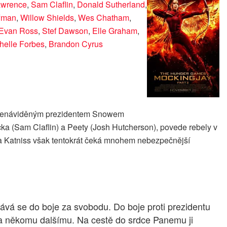
awrence
,
Sam Claflin
,
Donald Sutherland
,
ffman
,
Willow Shields
,
Wes Chatham
,
Evan Ross
,
Stef Dawson
,
Elle Graham
,
helle Forbes
,
Brandon Cyrus
 s nenáviděným prezidentem Snowem
cka (Sam Claflin) a Peety (Josh Hutcherson), povede rebely v
í. Na Katniss však tentokrát čeká mnohem nebezpečnější
vá se do boje za svobodu. Do boje proti prezidentu
mu a někomu dalšímu. Na cestě do srdce Panemu ji