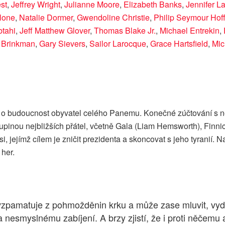
st
,
Jeffrey Wright
,
Julianne Moore
,
Elizabeth Banks
,
Jennifer L
lone
,
Natalie Dormer
,
Gwendoline Christie
,
Philip Seymour Ho
tahi
,
Jeff Matthew Glover
,
Thomas Blake Jr.
,
Michael Entrekin
,
 Brinkman
,
Gary Sievers
,
Sailor Larocque
,
Grace Hartsfield
,
Mic
jovat o budoucnost obyvatel celého Panemu. Konečné zúčtování
upinou nejbližších přátel, včetně Gala (Liam Hemsworth), Finni
si, jejímž cílem je zničit prezidenta a skoncovat s jeho tyrani
 her.
vzpamatuje z pohmožděnin krku a může zase mluvit, vydá
r a nesmyslnému zabíjení. A brzy zjistí, že i proti něče