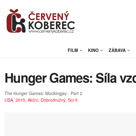
FILM
KINO
ZÁBAVA
Hunger Games: Síla vzdo
The Hunger Games: Mockingjay - Part 2
USA
,
2015
,
Akční
,
Dobrodružný
,
Sci-fi