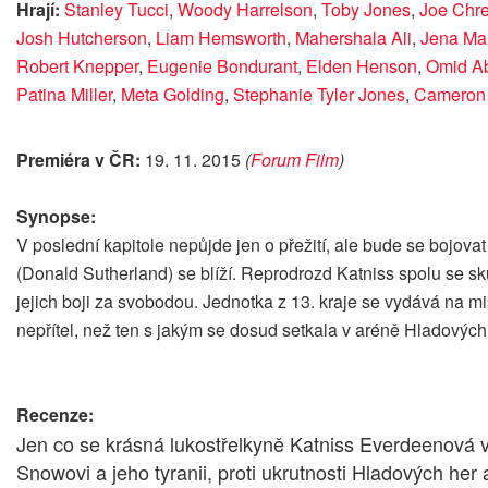
Hrají:
Stanley Tucci
,
Woody Harrelson
,
Toby Jones
,
Joe Chre
Josh Hutcherson
,
Liam Hemsworth
,
Mahershala Ali
,
Jena Ma
Robert Knepper
,
Eugenie Bondurant
,
Elden Henson
,
Omid Ab
Patina Miller
,
Meta Golding
,
Stephanie Tyler Jones
,
Cameron
Premiéra v ČR:
19. 11. 2015
(
Forum Film
)
Synopse:
V poslední kapitole nepůjde jen o přežití, ale bude se bo
(Donald Sutherland) se blíží. Reprodrozd Katniss spolu se sk
jejich boji za svobodou. Jednotka z 13. kraje se vydává na mi
nepřítel, než ten s jakým se dosud setkala v aréně Hladových
Recenze:
Jen co se krásná lukostřelkyně Katniss Everdeenová 
Snowovi a jeho tyranii, proti ukrutnosti Hladových he