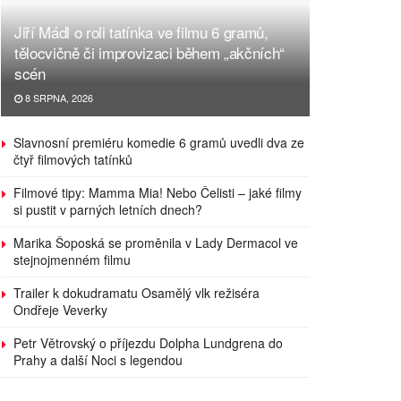
Jiří Mádl o roli tatínka ve filmu 6 gramů,
tělocvičně či improvizaci během „akčních“
scén
8 SRPNA, 2026
Slavnosní premiéru komedie 6 gramů uvedli dva ze
čtyř filmových tatínků
Filmové tipy: Mamma Mia! Nebo Čelisti – jaké filmy
si pustit v parných letních dnech?
Marika Šoposká se proměnila v Lady Dermacol ve
stejnojmenném filmu
Trailer k dokudramatu Osamělý vlk režiséra
Ondřeje Veverky
Petr Větrovský o příjezdu Dolpha Lundgrena do
Prahy a další Noci s legendou