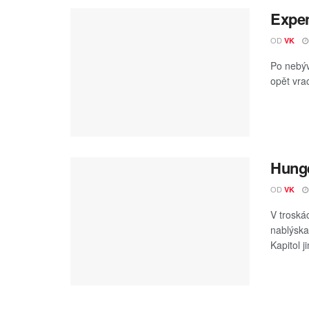
Expen
OD
VK
Po nebýv
opět vrac
Hung
OD
VK
V troská
nablýska
Kapitol ji