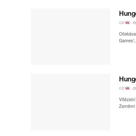
Hunge
OD
VK
Očekávan
Games“, t
Hunge
OD
VK
Vítězstv
Zeměmi P