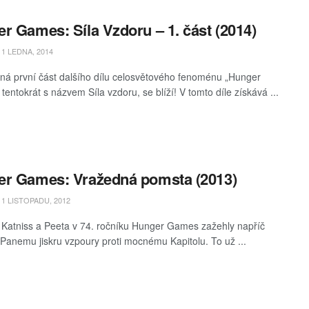
r Games: Síla Vzdoru – 1. část (2014)
1 LEDNA, 2014
á první část dalšího dílu celosvětového fenoménu „Hunger
entokrát s názvem Síla vzdoru, se blíží! V tomto díle získává ...
r Games: Vražedná pomsta (2013)
1 LISTOPADU, 2012
í Katniss a Peeta v 74. ročníku Hunger Games zažehly napříč
anemu jiskru vzpoury proti mocnému Kapitolu. To už ...