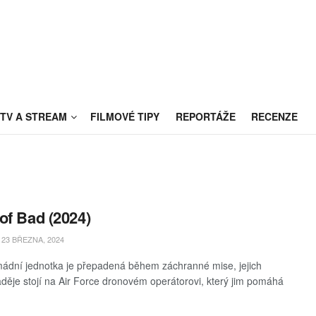
TV A STREAM
FILMOVÉ TIPY
REPORTÁŽE
RECENZE
of Bad (2024)
23 BŘEZNA, 2024
ádní jednotka je přepadená během záchranné mise, jejich
aděje stojí na Air Force dronovém operátorovi, který jim pomáhá