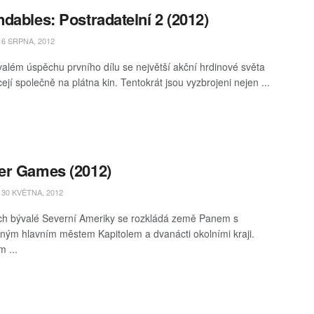
dables: Postradatelní 2 (2012)
6 SRPNA, 2012
além úspěchu prvního dílu se největší akční hrdinové světa
ejí společně na plátna kin. Tentokrát jsou vyzbrojeni nejen ...
er Games (2012)
30 KVĚTNA, 2012
ch bývalé Severní Ameriky se rozkládá země Panem s
ným hlavním městem Kapitolem a dvanácti okolními kraji.
m ...