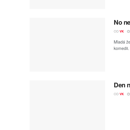
No ne
OD
VK
Mladá že
komedii.
Den n
OD
VK