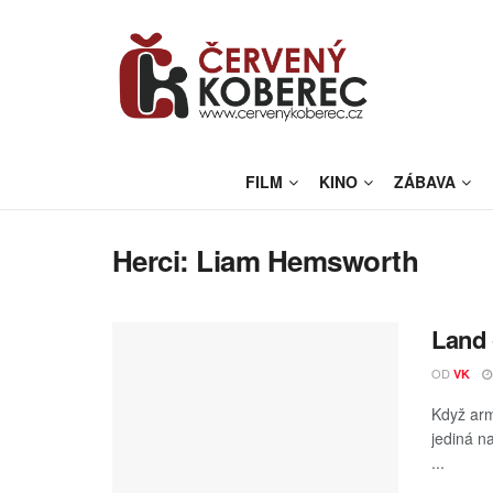
FILM
KINO
ZÁBAVA
Herci:
Liam Hemsworth
Land 
OD
VK
Když arm
jediná n
...