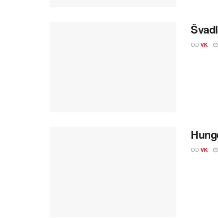
Švadl
OD
VK
Hunge
OD
VK