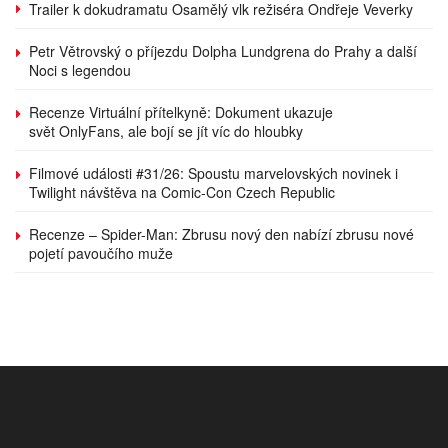
Trailer k dokudramatu Osamělý vlk režiséra Ondřeje Veverky
Petr Větrovský o příjezdu Dolpha Lundgrena do Prahy a další
Noci s legendou
Recenze Virtuální přítelkyně: Dokument ukazuje
svět OnlyFans, ale bojí se jít víc do hloubky
Filmové události #31/26: Spoustu marvelovských novinek i
Twilight návštěva na Comic-Con Czech Republic
Recenze – Spider-Man: Zbrusu nový den nabízí zbrusu nové
pojetí pavoučího muže