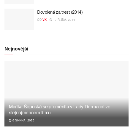
Dovolená za trest (2014)
OD
VK
17 ŘÍJNA, 2014
Nejnovější
Marika Šoposká se proměnila v Lady Dermacol ve
stejnojmenném filmu
6 SRPNA, 2026