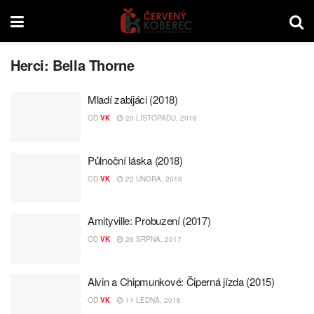
Herci:
Bella Thorne
Mladí zabijáci (2018)
OD
VK
20 LISTOPADU, 2018
Půlnoční láska (2018)
OD
VK
22 ÚNORA, 2018
Amityville: Probuzení (2017)
OD
VK
26 SRPNA, 2017
Alvin a Chipmunkové: Čiperná jízda (2015)
OD
VK
11 LEDNA, 2016