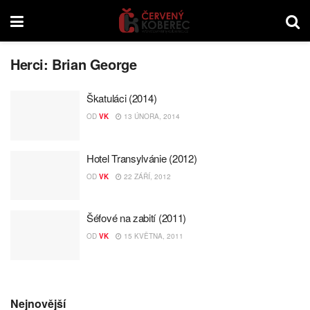
Herci:
Brian George
Škatuláci (2014)
OD
VK
13 ÚNORA, 2014
Hotel Transylvánie (2012)
OD
VK
22 ZÁŘÍ, 2012
Šéfové na zabití (2011)
OD
VK
15 KVĚTNA, 2011
Nejnovější