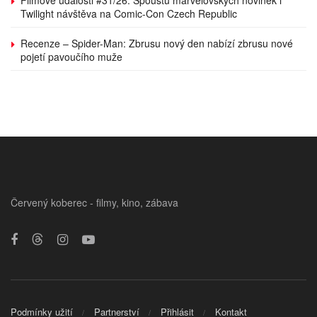
Twilight návštěva na Comic-Con Czech Republic
Recenze – Spider-Man: Zbrusu nový den nabízí zbrusu nové
pojetí pavoučího muže
Červený koberec - filmy, kino, zábava
Podmínky užití
Partnerství
Přihlásit
Kontakt