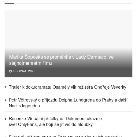
Marika Šoposká se proměnila v Lady Dermacol ve
stejnojmenném filmu
6 SRPNA, 2026
Trailer k dokudramatu Osamělý vlk režiséra Ondřeje Veverky
Petr Větrovský o příjezdu Dolpha Lundgrena do Prahy a další
Noci s legendou
Recenze Virtuální přítelkyně: Dokument ukazuje
svět OnlyFans, ale bojí se jít víc do hloubky
Filmové události #31/26: Spoustu marvelovských novinek i