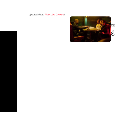
(photo&video:
New Line Cinema
)
CE
Š