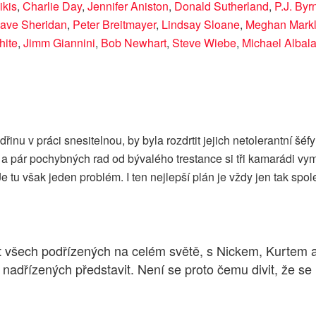
ikis
,
Charlie Day
,
Jennifer Aniston
,
Donald Sutherland
,
P.J. Byr
ave Sheridan
,
Peter Breitmayer
,
Lindsay Sloane
,
Meghan Mark
ite
,
Jimm Giannini
,
Bob Newhart
,
Steve Wiebe
,
Michael Albal
dřinu v práci snesitelnou, by byla rozdrtit jejich netolerantní š
a pár pochybných rad od bývalého trestance si tři kamarádi vy
 tu však jeden problém. I ten nejlepší plán je vždy jen tak spol
st všech podřízených na celém světě, s Nickem, Kurtem 
 u nadřízených představit. Není se proto čemu divit, že s