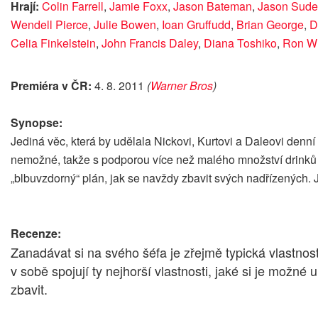
Hrají:
Colin Farrell
,
Jamie Foxx
,
Jason Bateman
,
Jason Sude
Wendell Pierce
,
Julie Bowen
,
Ioan Gruffudd
,
Brian George
,
D
Celia Finkelstein
,
John Francis Daley
,
Diana Toshiko
,
Ron Wh
Premiéra v ČR:
4. 8. 2011
(
Warner Bros
)
Synopse:
Jediná věc, která by udělala Nickovi, Kurtovi a Daleovi denní 
nemožné, takže s podporou více než malého množství drinků 
„blbuvzdorný“ plán, jak se navždy zbavit svých nadřízených. Je
Recenze:
Zanadávat si na svého šéfa je zřejmě typická vlastno
v sobě spojují ty nejhorší vlastnosti, jaké si je možné
zbavit.