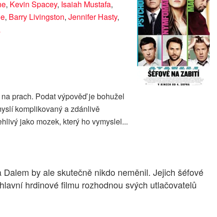
ne
,
Kevin Spacey
,
Isaiah Mustafa
,
le
,
Barry Livingston
,
Jennifer Hasty
,
a
éfy na prach. Podat výpověď je bohužel
myslí komplikovaný a zdánlivě
ehlivý jako mozek, který ho vymyslel...
a Dalem by ale skutečně nikdo neměnil. Jejich šéfové
e hlavní hrdinové filmu rozhodnou svých utlačovatelů