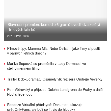
Slavnosní premiéru komedie 6 gramů uvedli dva ze čtyř
filmových tatínků
7 SRPNA, 2026
Filmové tipy: Mamma Mia! Nebo Čelisti – jaké filmy si pustit
v parných letních dnech?
Marika Šoposká se proměnila v Lady Dermacol ve
stejnojmenném filmu
Trailer k dokudramatu Osamělý vlk režiséra Ondřeje Veverky
Petr Větrovský o příjezdu Dolpha Lundgrena do Prahy a další
Noci s legendou
Recenze Virtuální přítelkyně: Dokument ukazuje
svět OnlyFans, ale bojí se jít víc do hloubky