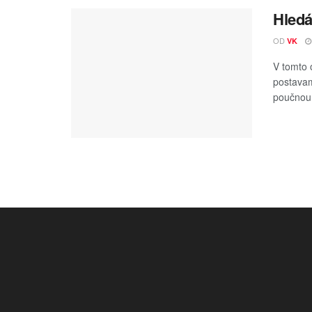
Hledá
OD
VK
V tomto 
postavam
poučnou c