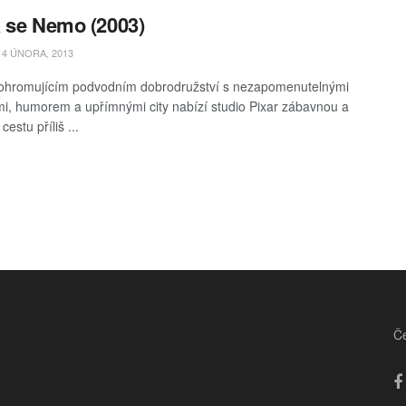
 se Nemo (2003)
4 ÚNORA, 2013
ohromujícím podvodním dobrodružství s nezapomenutelnými
i, humorem a upřímnými city nabízí studio Pixar zábavnou a
estu příliš ...
Če