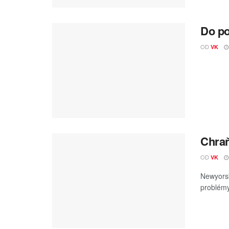
Do po
OD
VK
Chraň
OD
VK
Newyorsk
problémy