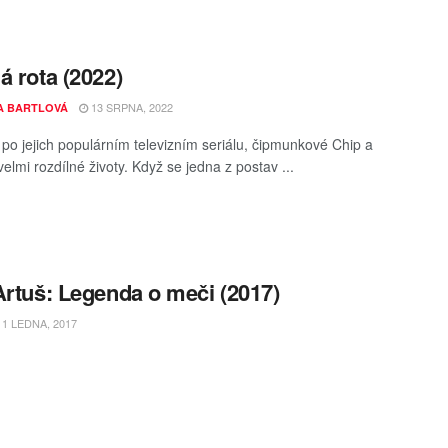
á rota (2022)
13 SRPNA, 2022
A BARTLOVÁ
t po jejich populárním televizním seriálu, čipmunkové Chip a
 velmi rozdílné životy. Když se jedna z postav ...
Artuš: Legenda o meči (2017)
1 LEDNA, 2017