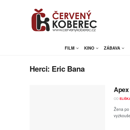
FILM
KINO
ZÁBAVA
Herci:
Eric Bana
Apex 
OD
ELIŠK
Žena po 
vyzkouše