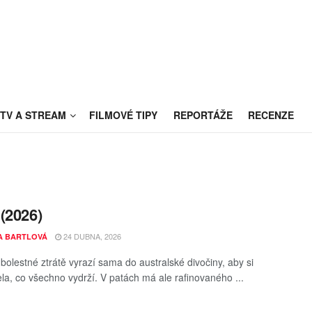
TV A STREAM
FILMOVÉ TIPY
REPORTÁŽE
RECENZE
(2026)
24 DUBNA, 2026
A BARTLOVÁ
bolestné ztrátě vyrazí sama do australské divočiny, aby si
la, co všechno vydrží. V patách má ale rafinovaného ...