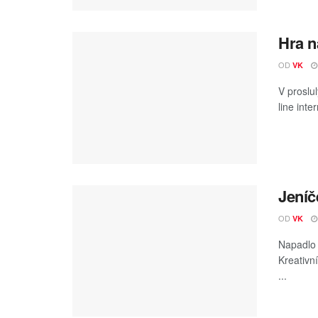
Hra n
OD
VK
V proslu
line inte
Jeníč
OD
VK
Napadlo 
Kreativn
...