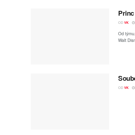
Princ
OD
VK
Od týmu, 
Walt Disn
Soubo
OD
VK