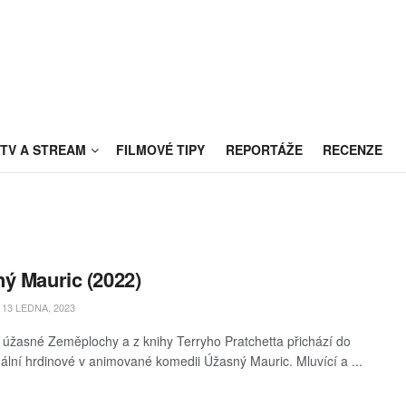
TV A STREAM
FILMOVÉ TIPY
REPORTÁŽE
RECENZE
ý Mauric (2022)
13 LEDNA, 2023
 úžasné Zeměplochy a z knihy Terryho Pratchetta přichází do
inální hrdinové v animované komedii Úžasný Mauric. Mluvící a ...