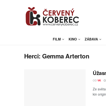
FILM
KINO
ZÁBAVA
Herci:
Gemma Arterton
Úžasn
OD
VK
Ze světa
kin orig