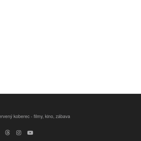
rvený koberec - filmy, kino, zábava