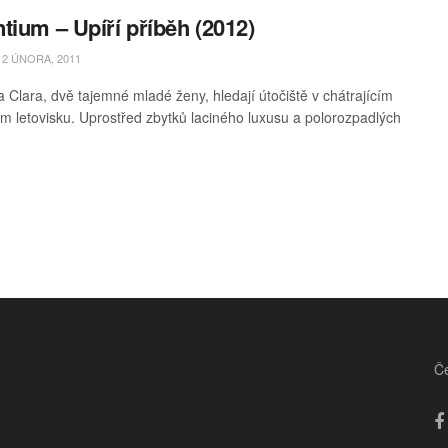
tium – Upíří příběh (2012)
2 ÚNORA, 2011
a Clara, dvě tajemné mladé ženy, hledají útočiště v chátrajícím
m letovisku. Uprostřed zbytků laciného luxusu a polorozpadlých
Če