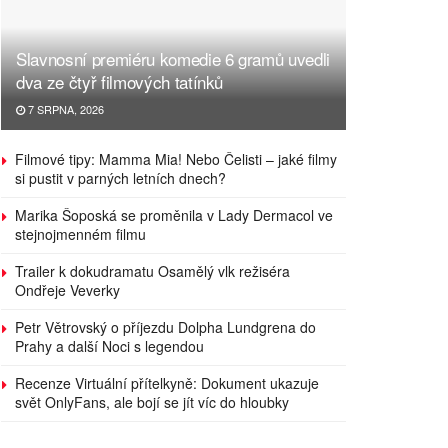
Slavnosní premiéru komedie 6 gramů uvedli
dva ze čtyř filmových tatínků
7 SRPNA, 2026
Filmové tipy: Mamma Mia! Nebo Čelisti – jaké filmy
si pustit v parných letních dnech?
Marika Šoposká se proměnila v Lady Dermacol ve
stejnojmenném filmu
Trailer k dokudramatu Osamělý vlk režiséra
Ondřeje Veverky
Petr Větrovský o příjezdu Dolpha Lundgrena do
Prahy a další Noci s legendou
Recenze Virtuální přítelkyně: Dokument ukazuje
svět OnlyFans, ale bojí se jít víc do hloubky