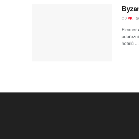
Byzan
OD
VK
Eleanor 
pobřežní
hotelů ...