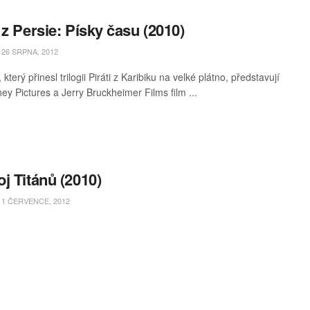
 z Persie: Písky času (2010)
26 SRPNA, 2012
který přinesl trilogii Piráti z Karibiku na velké plátno, představují
ey Pictures a Jerry Bruckheimer Films film ...
j Titánů (2010)
1 ČERVENCE, 2012