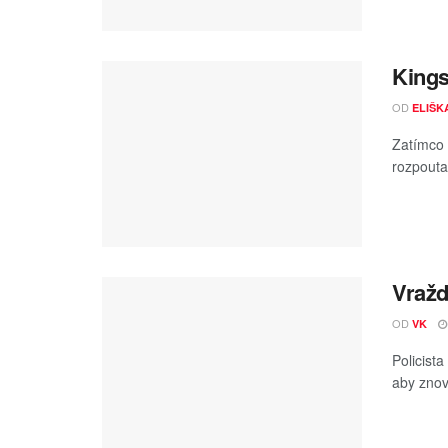
Kings
OD
ELIŠK
Zatímco 
rozpoutat
Vražd
OD
VK
Policist
aby znovu