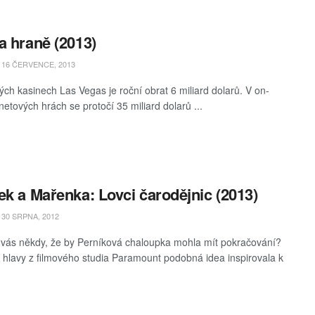
a hraně (2013)
16 ČERVENCE, 2013
lých kasinech Las Vegas je roční obrat 6 miliard dolarů. V on-
rnetových hrách se protočí 35 miliard dolarů ...
ek a Mařenka: Lovci čarodějnic (2013)
30 SRPNA, 2012
vás někdy, že by Perníková chaloupka mohla mít pokračování?
í hlavy z filmového studia Paramount podobná idea inspirovala k