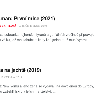
man: První mise (2021)
16 ČERVENCE, 2019
A BARTLOVÁ
se sebranka nejhorších tyranů a geniálních zločinců připravuje
 válku, jež má zahubit miliony lidí, jeden muž musí vyhrát ...
a na jachtě (2019)
16 ČERVNA, 2019
a z New Yorku a jeho žena se vydávají na dovolenou do Evropy,
 zažehli jiskru v jejich manželství. ...