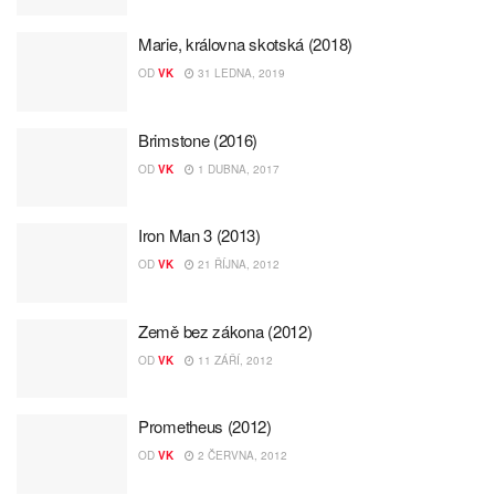
Marie, královna skotská (2018)
OD
VK
31 LEDNA, 2019
Brimstone (2016)
OD
VK
1 DUBNA, 2017
Iron Man 3 (2013)
OD
VK
21 ŘÍJNA, 2012
Země bez zákona (2012)
OD
VK
11 ZÁŘÍ, 2012
Prometheus (2012)
OD
VK
2 ČERVNA, 2012