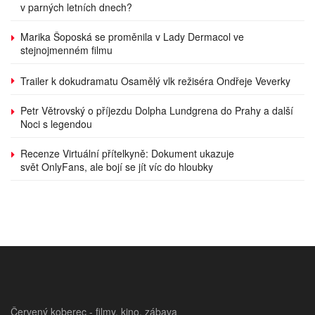
v parných letních dnech?
Marika Šoposká se proměnila v Lady Dermacol ve
stejnojmenném filmu
Trailer k dokudramatu Osamělý vlk režiséra Ondřeje Veverky
Petr Větrovský o příjezdu Dolpha Lundgrena do Prahy a další
Noci s legendou
Recenze Virtuální přítelkyně: Dokument ukazuje
svět OnlyFans, ale bojí se jít víc do hloubky
Červený koberec - filmy, kino, zábava