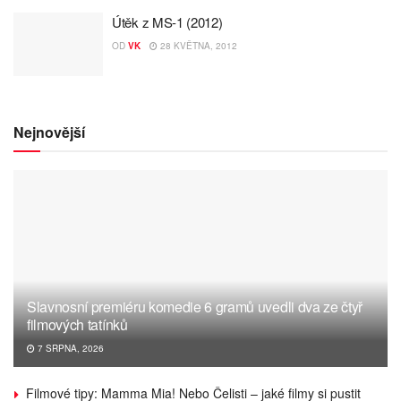
Útěk z MS-1 (2012)
OD
VK
28 KVĚTNA, 2012
Nejnovější
Slavnosní premiéru komedie 6 gramů uvedli dva ze čtyř
filmových tatínků
7 SRPNA, 2026
Filmové tipy: Mamma Mia! Nebo Čelisti – jaké filmy si pustit