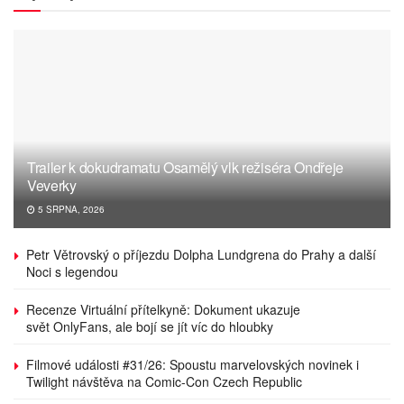
Trailer k dokudramatu Osamělý vlk režiséra Ondřeje
Veverky
5 SRPNA, 2026
Petr Větrovský o příjezdu Dolpha Lundgrena do Prahy a další
Noci s legendou
Recenze Virtuální přítelkyně: Dokument ukazuje
svět OnlyFans, ale bojí se jít víc do hloubky
Filmové události #31/26: Spoustu marvelovských novinek i
Twilight návštěva na Comic-Con Czech Republic