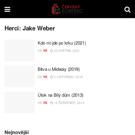
Herci:
Jake Weber
Kdo mi jde po krku (2021)
OD
VK
22 KVĚTNA, 2021
Bitva u Midway (2019)
OD
VK
5 LISTOPADU, 2019
Útok na Bílý dům (2013)
OD
VK
12 ČERVENCE, 2013
Nejnovější