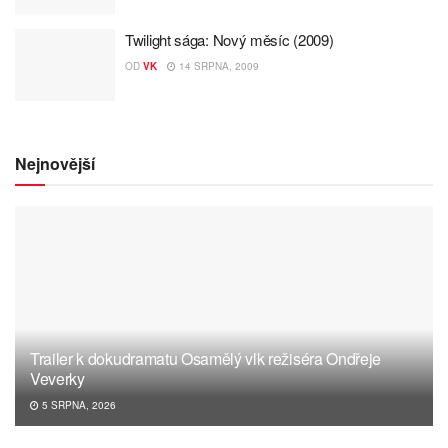
Twilight sága: Nový měsíc (2009)
OD
VK
14 SRPNA, 2009
Nejnovější
Trailer k dokudramatu Osamělý vlk režiséra Ondřeje
Veverky
5 SRPNA, 2026