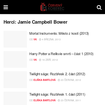
Herci:
Jamie Campbell Bower
Mortal Instruments: Město z kostí (2013)
OD
VK
4 BŘEZNA, 2013
Harry Potter a Relikvie smrti – část 1 (2010)
OD
VK
16 ZÁŘÍ, 2012
Twilight sága: Rozbřesk 2. část (2012)
OD
ELIŠKA BARTLOVÁ
23 ČERVNA, 2012
Twilight sága: Rozbřesk 1. část (2011)
OD
ELIŠKA BARTLOVÁ
23 ČERVNA, 2011