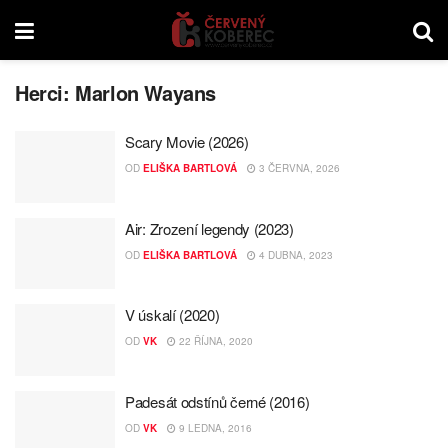
Herci:
Marlon Wayans
Scary Movie (2026)
OD
ELIŠKA BARTLOVÁ
3 ČERVNA, 2026
Air: Zrození legendy (2023)
OD
ELIŠKA BARTLOVÁ
4 DUBNA, 2023
V úskalí (2020)
OD
VK
22 ŘÍJNA, 2020
Padesát odstínů černé (2016)
OD
VK
9 LEDNA, 2016