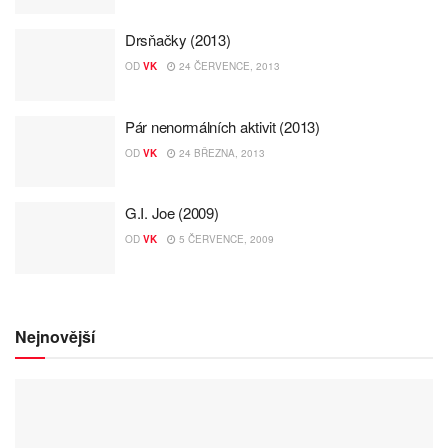
Drsňačky (2013)
OD
VK
24 ČERVENCE, 2013
Pár nenormálních aktivit (2013)
OD
VK
24 BŘEZNA, 2013
G.I. Joe (2009)
OD
VK
5 ČERVENCE, 2009
Nejnovější