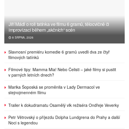
Jiří Mádl o roli tatínka ve filmu 6 gramů, tělocvičně či
improvizaci během „akčních“ scén
8 SRPNA, 2026
Slavnosní premiéru komedie 6 gramů uvedli dva ze čtyř
filmových tatínků
Filmové tipy: Mamma Mia! Nebo Čelisti – jaké filmy si pustit
v parných letních dnech?
Marika Šoposká se proměnila v Lady Dermacol ve
stejnojmenném filmu
Trailer k dokudramatu Osamělý vlk režiséra Ondřeje Veverky
Petr Větrovský o příjezdu Dolpha Lundgrena do Prahy a další
Noci s legendou