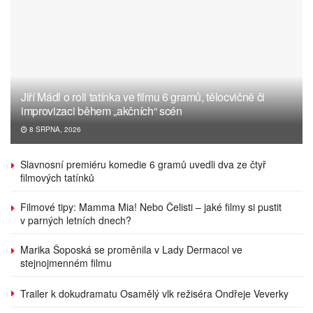
Jiří Mádl o roli tatínka ve filmu 6 gramů, tělocvičně či
improvizaci během „akčních“ scén
8 SRPNA, 2026
Slavnosní premiéru komedie 6 gramů uvedli dva ze čtyř
filmových tatínků
Filmové tipy: Mamma Mia! Nebo Čelisti – jaké filmy si pustit
v parných letních dnech?
Marika Šoposká se proměnila v Lady Dermacol ve
stejnojmenném filmu
Trailer k dokudramatu Osamělý vlk režiséra Ondřeje Veverky