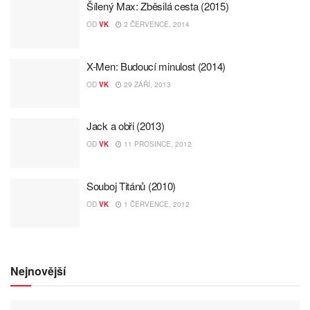
Šílený Max: Zběsilá cesta (2015)
OD
VK
2 ČERVENCE, 2014
X-Men: Budoucí minulost (2014)
OD
VK
29 ZÁŘÍ, 2013
Jack a obři (2013)
OD
VK
11 PROSINCE, 2012
Souboj Titánů (2010)
OD
VK
1 ČERVENCE, 2012
Nejnovější