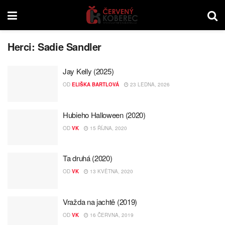
Herci:
Sadie Sandler
Jay Kelly (2025)
OD
ELIŠKA BARTLOVÁ
23 LEDNA, 2026
Hubieho Halloween (2020)
OD
VK
15 ŘÍJNA, 2020
Ta druhá (2020)
OD
VK
13 KVĚTNA, 2020
Vražda na jachtě (2019)
OD
VK
16 ČERVNA, 2019