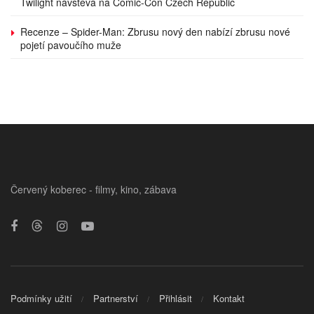
Twilight návštěva na Comic-Con Czech Republic
Recenze – Spider-Man: Zbrusu nový den nabízí zbrusu nové
pojetí pavoučího muže
Červený koberec - filmy, kino, zábava
Podmínky užití
Partnerství
Přihlásit
Kontakt