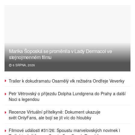
Marika Šoposká se proměnila v Lady Dermacol ve
stejnojmenném filmu
6 SRPNA, 2026
Trailer k dokudramatu Osamělý vlk režiséra Ondřeje Veverky
Petr Větrovský o příjezdu Dolpha Lundgrena do Prahy a další
Noci s legendou
Recenze Virtuální přítelkyně: Dokument ukazuje
svět OnlyFans, ale bojí se jít víc do hloubky
Filmové události #31/26: Spoustu marvelovských novinek i