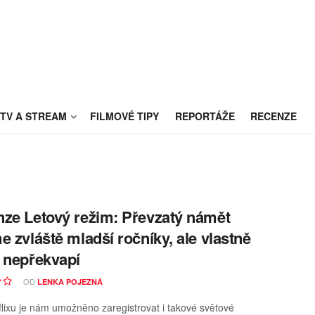
TV A STREAM
FILMOVÉ TIPY
REPORTÁŽE
RECENZE
ze Letový režim: Převzatý námět
e zvláště mladší ročníky, ale vlastně
 nepřekvapí
OD
LENKA POJEZNÁ
flixu je nám umožněno zaregistrovat i takové světové