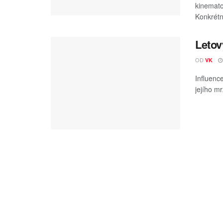
kinemato
Konkrétn
Letov
OD
VK
Influence
jejího mr