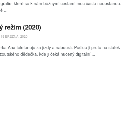
grafie, které se k nám běžnými cestami moc často nedostanou.
ě ...
ý režim (2020)
18 BŘEZNA, 2020
rka Ana telefonuje za jízdy a nabourá. Pošlou ji proto na statek
zoutského dědečka, kde ji čeká nucený digitální ...