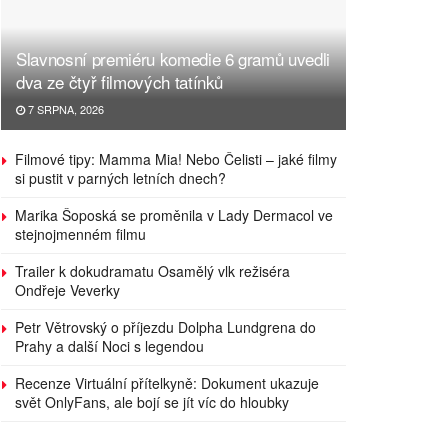
Slavnosní premiéru komedie 6 gramů uvedli
dva ze čtyř filmových tatínků
7 SRPNA, 2026
Filmové tipy: Mamma Mia! Nebo Čelisti – jaké filmy
si pustit v parných letních dnech?
Marika Šoposká se proměnila v Lady Dermacol ve
stejnojmenném filmu
Trailer k dokudramatu Osamělý vlk režiséra
Ondřeje Veverky
Petr Větrovský o příjezdu Dolpha Lundgrena do
Prahy a další Noci s legendou
Recenze Virtuální přítelkyně: Dokument ukazuje
svět OnlyFans, ale bojí se jít víc do hloubky