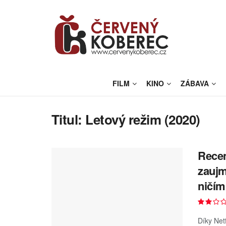
FILM
KINO
ZÁBAVA
Titul:
Letový režim (2020)
Recen
zaujm
ničím
Díky Net