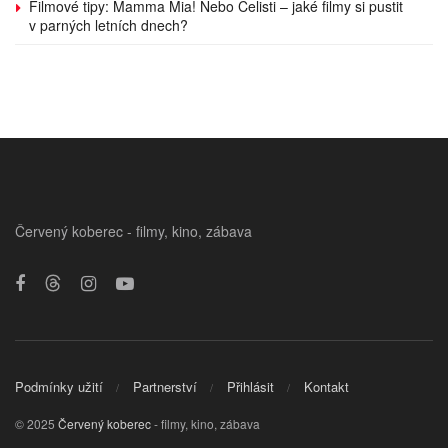
Filmové tipy: Mamma Mia! Nebo Čelisti – jaké filmy si pustit
v parných letních dnech?
Červený koberec - filmy, kino, zábava
Podmínky užití
Partnerství
Přihlásit
Kontakt
© 2025
Červený koberec
- filmy, kino, zábava