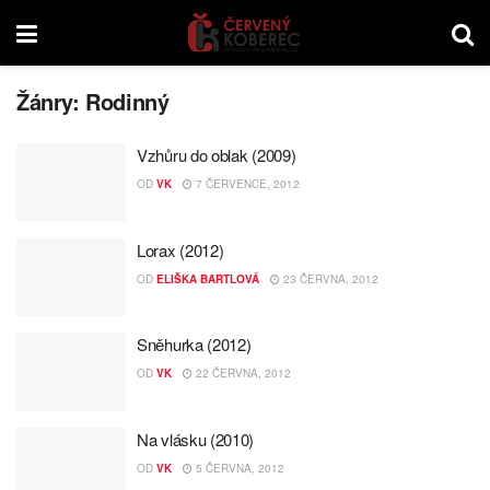
Žánry:
Rodinný
Vzhůru do oblak (2009)
OD
VK
7 ČERVENCE, 2012
Lorax (2012)
OD
ELIŠKA BARTLOVÁ
23 ČERVNA, 2012
Sněhurka (2012)
OD
VK
22 ČERVNA, 2012
Na vlásku (2010)
OD
VK
5 ČERVNA, 2012