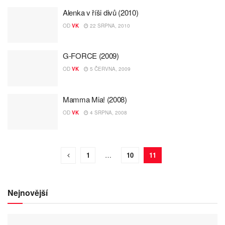
Alenka v říši divů (2010)
OD
VK
22 SRPNA, 2010
G-FORCE (2009)
OD
VK
5 ČERVNA, 2009
Mamma Mia! (2008)
OD
VK
4 SRPNA, 2008
1
…
10
11
Nejnovější