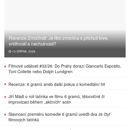
Recenze Zmrzlinář: Je libo zmrzlina s příchutí krve,
vnitřností a nechutností?
10 SRPNA, 2026
Filmové události #32/26: Do Prahy dorazí Giancarlo Esposito,
Toni Collette nebo Dolph Lundgren
Recenze: 6 gramů aneb další pokus o komediální hit
Jiří Mádl o roli tatínka ve filmu 6 gramů, tělocvičně či
improvizaci během „akčních“ scén
Slavnosní premiéru komedie 6 gramů uvedli dva ze čtyř
filmových tatínků