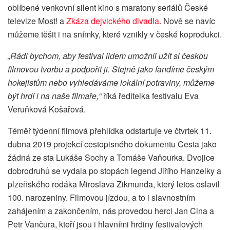
oblíbené venkovní silent kino s maratony seriálů České
televize Most! a
Zkáza dejvického divadla
. Nově se navíc
můžeme těšit i na snímky, které vznikly v české koprodukci.
„Rádi bychom, aby festival lidem umožnil užít si českou
filmovou tvorbu a podpořit ji. Stejně jako fandíme českým
hokejistům nebo vyhledáváme lokální potraviny, můžeme
být hrdí i na naše filmaře,“
říká ředitelka festivalu Eva
Veruňková Košařová.
Téměř týdenní filmová přehlídka odstartuje ve čtvrtek 11.
dubna 2019 projekcí cestopisného dokumentu Cesta jako
žádná ze sta Lukáše Sochy a Tomáše Vaňourka. Dvojice
dobrodruhů se vydala po stopách legend Jiřího Hanzelky a
plzeňského rodáka Miroslava Zikmunda, který letos oslavil
100. narozeniny. Filmovou jízdou, a to i slavnostním
zahájením a zakončením, nás provedou herci Jan Cina a
Petr Vančura, kteří jsou i hlavními hrdiny festivalových