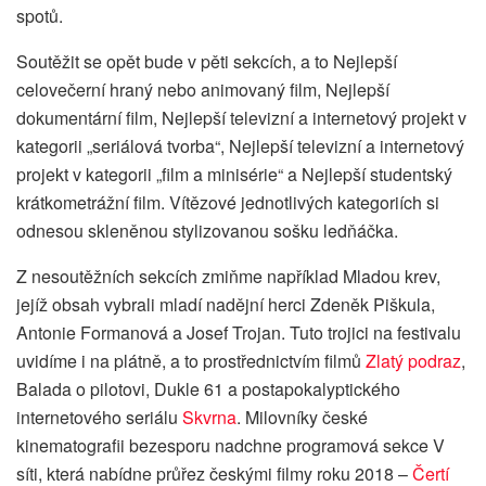
spotů.
Soutěžit se opět bude v pěti sekcích, a to Nejlepší
celovečerní hraný nebo animovaný film, Nejlepší
dokumentární film, Nejlepší televizní a internetový projekt v
kategorii „seriálová tvorba“, Nejlepší televizní a internetový
projekt v kategorii „film a minisérie“ a Nejlepší studentský
krátkometrážní film. Vítězové jednotlivých kategoriích si
odnesou skleněnou stylizovanou sošku ledňáčka.
Z nesoutěžních sekcích zmiňme například Mladou krev,
jejíž obsah vybrali mladí nadějní herci Zdeněk Piškula,
Antonie Formanová a Josef Trojan. Tuto trojici na festivalu
uvidíme i na plátně, a to prostřednictvím filmů
Zlatý podraz
,
Balada o pilotovi, Dukle 61 a postapokalyptického
internetového seriálu
Skvrna
. Milovníky české
kinematografii bezesporu nadchne programová sekce V
síti, která nabídne průřez českými filmy roku 2018 –
Čertí