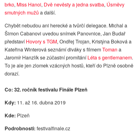
brko
,
Miss Hanoi
,
Dvě nevěsty a jedna svatba
,
Úsměvy
smutných mužů
a další.
Chybět nebudou ani herecké a tvůrčí delegace. Michal a
Šimon Cabanovi uvedou snímek Panovnice, Jan Budař
představí
Hovory s TGM
, Ondřej Trojan, Kristýna Boková a
Kateřina Winterová seznámí diváky s filmem
Toman
a
Jaromír Hanzlík se zúčastní promítání
Léta s gentlemanem
.
To je ale jen zlomek vzácných hostů, kteří do Plzně osobně
dorazí.
Co: 32. ročník festivalu Finále Plzeň
Kdy:
11. až 16. dubna 2019
Kde:
Plzeň
Podrobnosti:
festivalfinale.cz