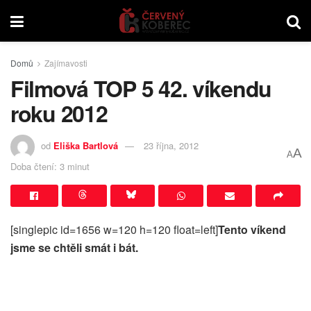
Domů
Zajímavosti
Filmová TOP 5 42. víkendu
roku 2012
od
Eliška Bartlová
23 října, 2012
A
A
Doba čtení: 3 minut
[singlepic id=1656 w=120 h=120 float=left]
Tento víkend
jsme se chtěli smát i bát.