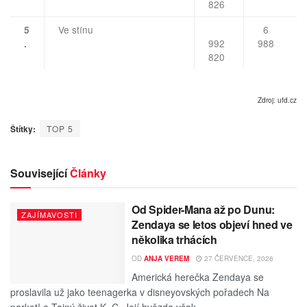
826
Ve stínu
6
5
992
988
.
820
Zdroj: ufd.cz
Štítky:
TOP 5
Související
Články
Od Spider-Mana až po Dunu:
ZAJÍMAVOSTI
Zendaya se letos objeví hned ve
několika trhácích
OD
ANJA VEREM
27 ČERVENCE, 2026
Americká herečka Zendaya se
proslavila už jako teenagerka v disneyovských pořadech Na
parket! a Tajný život K. C. Její hvězda však...