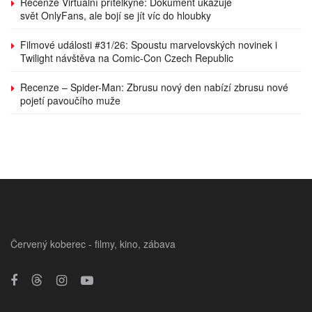
Recenze Virtuální přítelkyně: Dokument ukazuje
svět OnlyFans, ale bojí se jít víc do hloubky
Filmové události #31/26: Spoustu marvelovských novinek i
Twilight návštěva na Comic-Con Czech Republic
Recenze – Spider-Man: Zbrusu nový den nabízí zbrusu nové
pojetí pavoučího muže
Červený koberec - filmy, kino, zábava