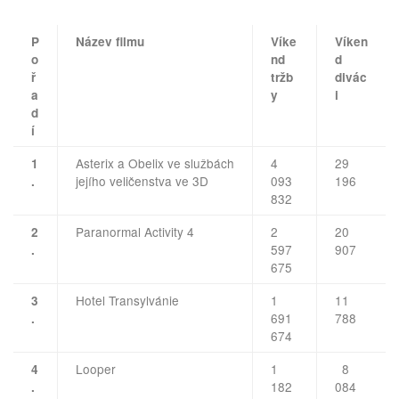
P
Název filmu
Víke
Víken
o
nd
d
ř
tržb
divác
a
y
i
d
í
Asterix a Obelix ve službách
4
29
1
jejího veličenstva ve 3D
093
196
.
832
Paranormal Activity 4
2
20
2
597
907
.
675
Hotel Transylvánie
1
11
3
691
788
.
674
Looper
1
8
4
182
084
.