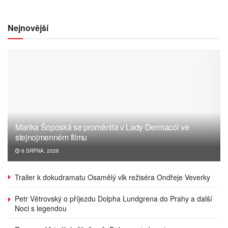
Nejnovější
Marika Šoposká se proměnila v Lady Dermacol ve
stejnojmenném filmu
6 SRPNA, 2026
Trailer k dokudramatu Osamělý vlk režiséra Ondřeje Veverky
Petr Větrovský o příjezdu Dolpha Lundgrena do Prahy a další
Noci s legendou