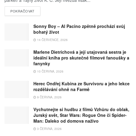
POKRAČOVAT
Sonny Boy – Al Pacino zpětně prochází svůj
bohatý život
14 ČERVENCE, 2026
Marlene Dietrichová a její utajovaná sestra je
ideální kniha pro skutečné filmové fanoušky a
fanynky
10 ČERVNA, 2026
Herec Ondřej Kubina ze Survivoru a jeho lekce
rozdělávání ohně na Farmě
9 ČERVNA, 2026
Vychutnejte si hudbu z filmů Vzhůru do oblak,
Jurský svět, Star Wars: Rogue One či Spider-
Man: Daleko od domova naživo
3 ČERVNA, 2026