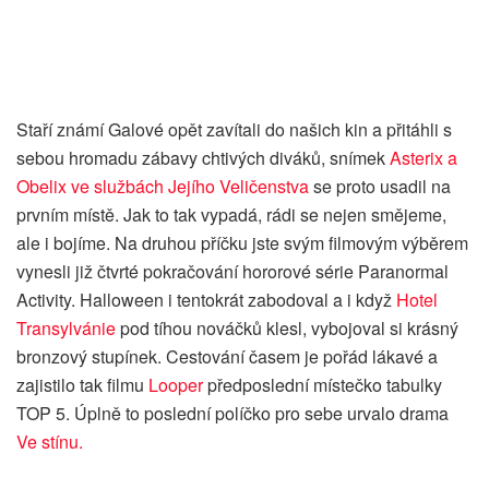
Staří známí Galové opět zavítali do našich kin a přitáhli s
sebou hromadu zábavy chtivých diváků, snímek
Asterix a
Obelix ve službách Jejího Veličenstva
se proto usadil na
prvním místě. Jak to tak vypadá, rádi se nejen smějeme,
ale i bojíme. Na druhou příčku jste svým filmovým výběrem
vynesli již čtvrté pokračování hororové série Paranormal
Activity. Halloween i tentokrát zabodoval a i když
Hotel
Transylvánie
pod tíhou nováčků klesl, vybojoval si krásný
bronzový stupínek. Cestování časem je pořád lákavé a
zajistilo tak filmu
Looper
předposlední místečko tabulky
TOP 5. Úplně to poslední políčko pro sebe urvalo drama
Ve stínu.