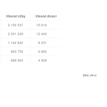
Víkend tržby
Víkend diváci
2 106 537
15 616
2 031 249
12 440
1 144 842
8 231
963 755
6 892
688 563
4 929
Zdroj: ufd.cz