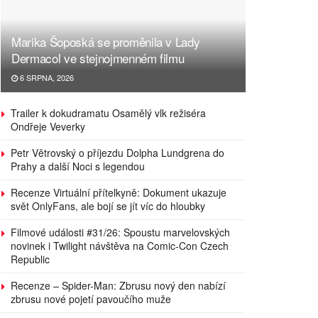
Marika Šoposká se proměnila v Lady
Dermacol ve stejnojmenném filmu
6 SRPNA, 2026
Trailer k dokudramatu Osamělý vlk režiséra
Ondřeje Veverky
Petr Větrovský o příjezdu Dolpha Lundgrena do
Prahy a další Noci s legendou
Recenze Virtuální přítelkyně: Dokument ukazuje
svět OnlyFans, ale bojí se jít víc do hloubky
Filmové události #31/26: Spoustu marvelovských
novinek i Twilight návštěva na Comic-Con Czech
Republic
Recenze – Spider-Man: Zbrusu nový den nabízí
zbrusu nové pojetí pavoučího muže