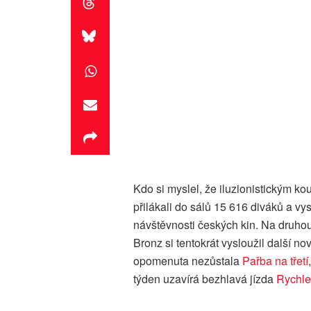
Kdo si myslel, že iluzionistickým ko
přilákali do sálů 15 616 diváků a vys
návštěvnosti českých kin. Na druhou
Bronz si tentokrát vysloužil další n
opomenuta nezůstala
Pařba na třetí
týden uzavírá bezhlavá jízda
Rychle