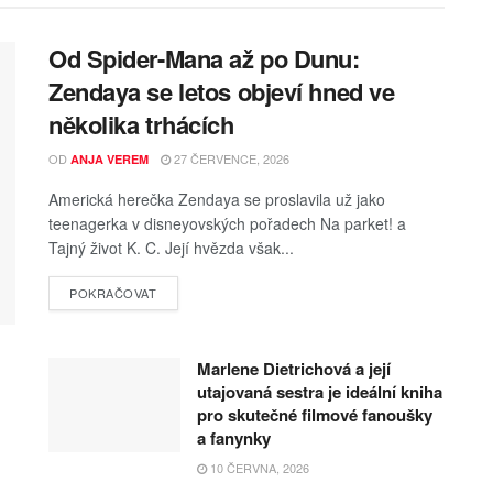
Od Spider-Mana až po Dunu:
Zendaya se letos objeví hned ve
několika trhácích
OD
27 ČERVENCE, 2026
ANJA VEREM
Americká herečka Zendaya se proslavila už jako
teenagerka v disneyovských pořadech Na parket! a
Tajný život K. C. Její hvězda však...
POKRAČOVAT
Marlene Dietrichová a její
utajovaná sestra je ideální kniha
pro skutečné filmové fanoušky
a fanynky
10 ČERVNA, 2026