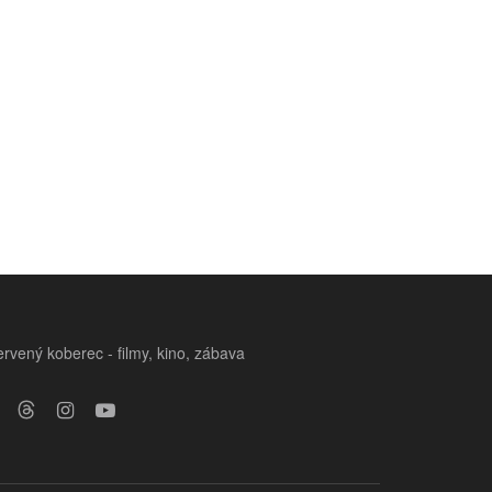
rvený koberec - filmy, kino, zábava