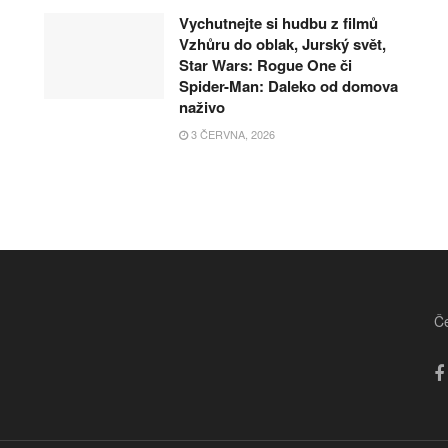
Vychutnejte si hudbu z filmů
Vzhůru do oblak, Jurský svět,
Star Wars: Rogue One či
Spider-Man: Daleko od domova
naživo
3 ČERVNA, 2026
Če