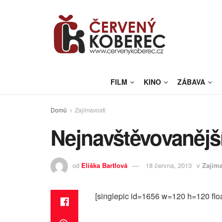
FILM
KINO
ZÁBAVA
Domů
Zajímavosti
Nejnavštěvovanější
od
Eliška Bartlová
18 června, 2013
v
Zajíma
[singlepic id=1656 w=120 h=120 floa