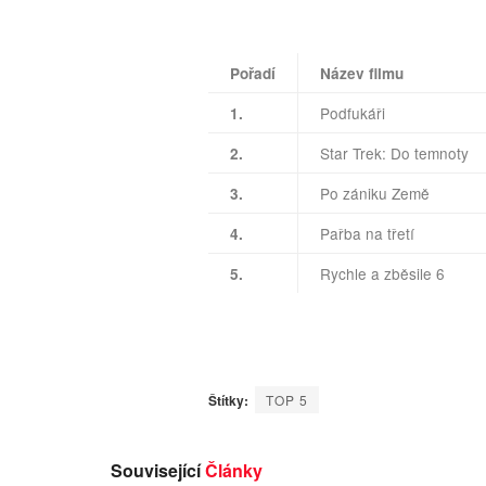
Pořadí
Název filmu
Podfukáři
1.
Star Trek: Do temnoty
2.
Po zániku Země
3.
Pařba na třetí
4.
Rychle a zběsile 6
5.
Štítky:
TOP 5
Související
Články