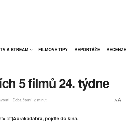
TV A STREAM
FILMOVÉ TIPY
REPORTÁŽE
RECENZE
ch 5 filmů 24. týdne
vosti
Doba čtení: 2 minut
A
A
t=left]
Abrakadabra, pojďte do kina.