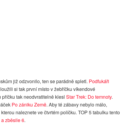
uskům již odzvonilo, ten se parádně spletl.
Podfukáři
loužili si tak první místo v žebříčku víkendové
 příčku tak neodvratitelně klesl
Star Trek: Do temnoty
.
ováček
Po zániku Země
. Aby té zábavy nebylo málo,
, kterou naleznete ve čtvrtém políčku. TOP 5 tabulku tento
 a zběsile 6
.