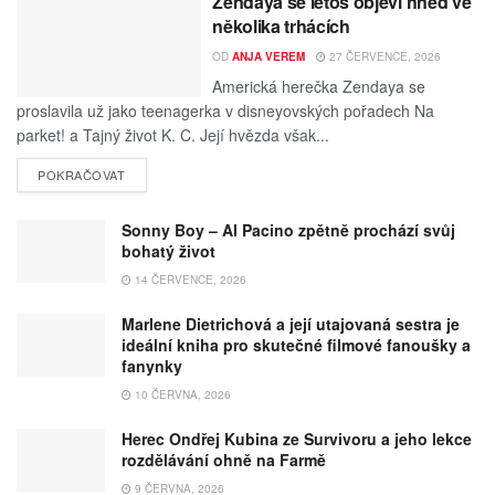
Zendaya se letos objeví hned ve
několika trhácích
OD
ANJA VEREM
27 ČERVENCE, 2026
Americká herečka Zendaya se
proslavila už jako teenagerka v disneyovských pořadech Na
parket! a Tajný život K. C. Její hvězda však...
POKRAČOVAT
Sonny Boy – Al Pacino zpětně prochází svůj
bohatý život
14 ČERVENCE, 2026
Marlene Dietrichová a její utajovaná sestra je
ideální kniha pro skutečné filmové fanoušky a
fanynky
10 ČERVNA, 2026
Herec Ondřej Kubina ze Survivoru a jeho lekce
rozdělávání ohně na Farmě
9 ČERVNA, 2026