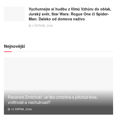
Vychutnejte si hudbu z filmů Vzhůru do oblak,
Jurský svět, Star Wars: Rogue One či Spider-
Man: Daleko od domova naživo
3 ČERVNA, 2026
Nejnovější
Recenze Zmrzlinář: Je libo zmrzlina s příchutí krve,
vnitřností a nechutností?
10 SRPNA, 2026