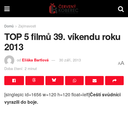
Domů
Zajímavosti
TOP 5 filmů 39. víkendu roku
2013
od
Eliška Bartlová
30 září, 2013
A
A
Doba čtení: 2 minut
[singlepic id=1656 w=120 h=120 float=left]
Čeští svůdníci
vyrazili do boje.