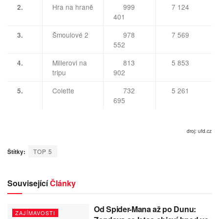
Hra na hraně
999
7 124
2.
401
Šmoulové 2
978
7 569
3.
552
Millerovi na
813
5 853
4.
tripu
902
Colette
732
5 261
5.
695
droj: ufd.cz
Štítky:
TOP 5
Související
Články
Od Spider-Mana až po Dunu:
ZAJÍMAVOSTI