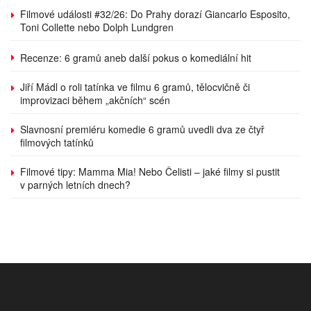
Filmové události #32/26: Do Prahy dorazí Giancarlo Esposito,
Toni Collette nebo Dolph Lundgren
Recenze: 6 gramů aneb další pokus o komediální hit
Jiří Mádl o roli tatínka ve filmu 6 gramů, tělocvičně či
improvizaci během „akčních“ scén
Slavnosní premiéru komedie 6 gramů uvedli dva ze čtyř
filmových tatínků
Filmové tipy: Mamma Mia! Nebo Čelisti – jaké filmy si pustit
v parných letních dnech?