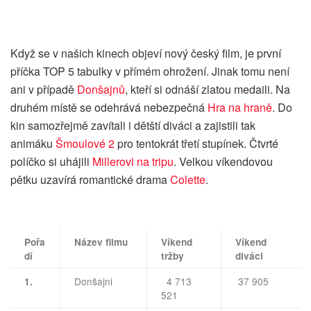
Když se v našich kinech objeví nový český film, je první
příčka TOP 5 tabulky v přímém ohrožení. Jinak tomu není
ani v případě
Donšajnů
, kteří si odnáší zlatou medaili. Na
druhém místě se odehrává nebezpečná
Hra na hraně
. Do
kin samozřejmě zavítali i dětští diváci a zajistili tak
animáku
Šmoulové 2
pro tentokrát třetí stupínek. Čtvrté
políčko si uhájili
Millerovi na tripu
. Velkou víkendovou
pětku uzavírá romantické drama
Colette
.
Pořa
Název filmu
Víkend
Víkend
dí
tržby
diváci
Donšajni
4 713
37 905
1.
521